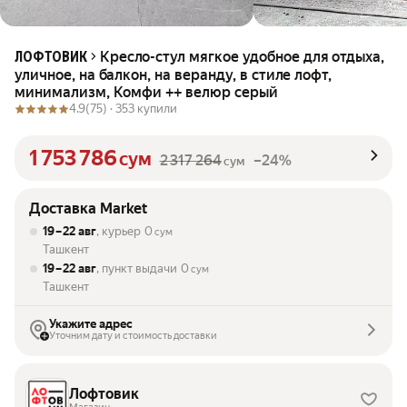
Кресло-стул мягкое удобное для отдыха,
ЛОФТОВИК
уличное, на балкон, на веранду, в стиле лофт,
минимализм, Комфи ++ велюр серый
4.9
(75) ·
353 купили
1 753 786
сум
2 317 264
–24%
сум
Доставка Market
19 – 22 авг
, курьер
0
сум
Ташкент
19 – 22 авг
, пункт выдачи
0
сум
Ташкент
Укажите адрес
Уточним дату и стоимость доставки
Лофтовик