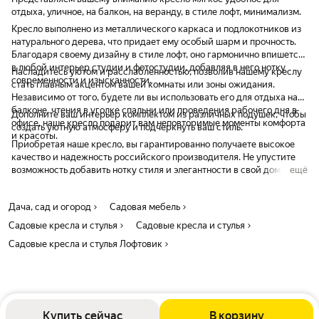
отдыха, уличное, на балкон, на веранду, в стиле лофт, минимализм.
Кресло выполнено из металлического каркаса и подлокотников из
натурального дерева, что придает ему особый шарм и прочность.
Благодаря своему дизайну в стиле лофт, оно гармонично впишется
в любой интерьер студии и фотостудии, добавляя в него нотку
Насладитесь уютом и расслабленностью, позволив нашему креслу
современности и изысканности.
стать главным акцентом вашей комнаты или зоны ожидания.
Независимо от того, будете ли вы использовать его для отдыха на
балконе, чтения в уголке спальни или проведения рабочего дня в
Дополните ваш интерьер комплектом из различных подушек, чтобы
офисе, наше кресло подарит вам неповторимые моменты комфорта
создать уютную атмосферу и подчеркнуть ваш стиль.
и красоты.
Приобретая наше кресло, вы гарантированно получаете высокое
качество и надежность российского производителя. Не упустите
возможность добавить нотку стиля и элегантности в свой дом или
ещё
офис. Закажите наше кресло уже сегодня и наслаждайтесь
комфортом и красотой каждый день!
Дача, сад и огород
Садовая мебель
Садовые кресла и стулья
Садовые кресла и стулья
Садовые кресла и стулья Лофтовик
Купить сейчас
В корзину