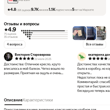
Магазин
4.8
9.7K
1.1K
5
заказов
подписчиков
лет на Маркете
1.6K оценок
Отзывы и вопросы
4.9
75 оценок
35 отзывов
4 вопроса
Все отзывы
Виктория Староверова
екатерина до
22 июля 2025
2
Достоинства:
Отличное кресло, круто
Достоинства:
качеств
вписалось в мой балкон. Четко вошло по
было в коробку, но к
размерам. Приятная на ощупь и очень
открыта...
мягкая подушечка, мы оценили всей
Недостатки:
пока не
семьей. Кресло отличное, очень удобное,
Комментарий:
спасиб
отдельное спасибо за подарочек 🧡 Теперь
простая и быстрая.хо
думаю над тем, чтобы заказать такое же
беседку,но теперь жа
второе и поставить напротив, чтобы
проверим))))
проводить вечера вместе🥂 Посмотрим,
Описание
Характеристики
как прослужит, но первое впечатление
очень достойное! Спасибо!
Представляем вашему вниманию кресло мягкое удобное для