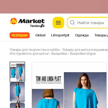
Market
Выкройка VOGUE №1373 Платье праздничн
Задать вопрос
Все хиты
Global
Lifesportpit
Одежда
Товары 
Автотовары
Яндекс Фабрика
Split
Товары для творчества и хобби
•
Товары для шитья и вышива
Инструменты для шитья
•
Выкройки
•
Выкройки Vogue