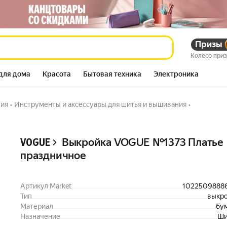
Призы
ое
431 540
сум
1 294 773
сум
Колесо при
для дома
Красота
Бытовая техника
Электроника
ния
•
Инструменты и аксессуары для шитья и вышивания
•
Описание
Выкройка VOGUE №1373 Платье
VOGUE
праздничное
Артикул Market
1022509888
Тип
выкр
Материал
бу
Назначение
Ши