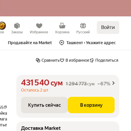
Войти
Купить сейчас
В корзину
–67%
зов
Заказы
Избранное
Корзина
Русский
Продавайте на Market
Ташкент
• Укажите адрес
Сравнить
В избранное
Поделиться
431 540
сум
1 294 773
–67%
сум
Осталось 2 шт
Купить сейчас
В корзину
65
ойка
мага
тье
Доставка Market