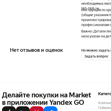
необходимых мате
165-168 см.
Инструкция по кр
(общие указания 
проиллюстрирова
профессионалам о
Важно: Детали лек
низа указан на де
Нет отзывов и оценок
Но можно задать 
Задать вопрос
Делайте покупки на Market

Катег
в приложении Yandex GO
Компью
Геймин