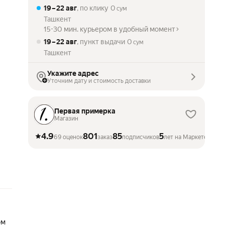
19 – 22 авг
, по клику
0
сум
Ташкент
15-30 мин. курьером в удобный момент
19 – 22 авг
, пункт выдачи
0
сум
Ташкент
Укажите адрес
Уточним дату и стоимость доставки
Первая примерка
Магазин
4.9
801
85
5
69 оценок
заказ
подписчиков
лет на Маркете
ом