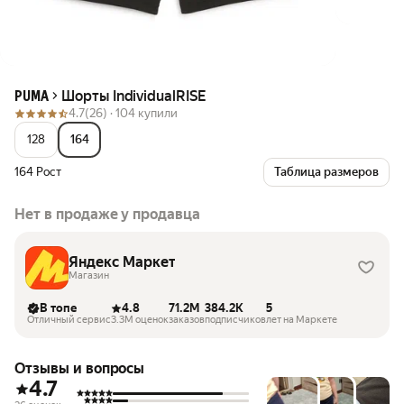
Шорты IndividualRISE
PUMA
4.7
(26) ·
104 купили
128
164
164 Рост
Таблица размеров
Нет в продаже у продавца
Яндекс Маркет
Магазин
В топе
4.8
71.2M
384.2K
5
Отличный сервис
3.3M оценок
заказов
подписчиков
лет на Маркете
Отзывы и вопросы
4.7