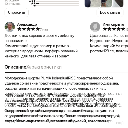
26 оценок
10 отзывов
Спросить
Все отзывы
Александр
Имя скрыто
7 мая
1
Достоинства:
хорошо е шорты , ребенку
Достоинства:
Качест
понравились
Недостатки:
Недоста
Комментарий:
идут размер в размер ,
Комментарий:
На стр
материал вроде норм , перфорированный
ростом 123 см, подош
немного , для летя отличный вариант
Описание
Характеристики
Молодежные шорты PUMA IndividualRISE представляют собой
удачное сочетание практичности и ультрасовременного дизайна,
рассчитанных как на начинающих спортсменов, так и на
профессиональных атлетов. Продуманная конструкция, основанная
Материалы, из которых изготовлены шорты, подверглись
на последних достижениях спортивных технологий, призвана
тщательной разработке с целью повышения уровня комфорта
сделать тренировки максимально комфортными и эффективными.
спортсмена. Используемая технология отвода влаги гарантирует
быстрое высыхание ткани, что позволяет избегать неприятных
Современный дизайн модели подчеркивает молодежную
ощущений влажности и липкости. Ткань шорт эластична и упруга,
направленность и близость к актуальным тенденциям спортивной
повторяя контуры тела и не стесняя движений, позволяя игрокам
моды. Минималистичный, но стильный дизайн, качественная
ещё
демонстрировать всю полноту технических приемов и тактических
фурнитура и аккуратные швы свидетельствуют о высоком уровне