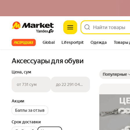
Market
Все хиты
Global
Lifesportpit
Одежда
Товары 
Автотовары
Яндекс Фабрика
Split
Аксессуары для обуви
Выбранные фильт
Сортировка товар
Цена, сум
Популярные
от 731 сум
до 22 291 040 сум
Акции
Баллы за отзыв
Срок доставки