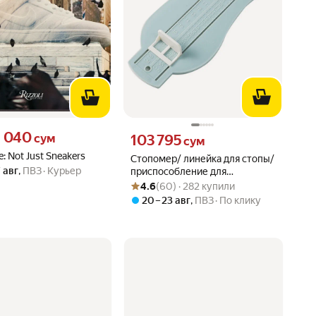
1040 сум вместо
1 040
Цена 103795 сум вместо
сум
103 795
сум
le: Not Just Sneakers
Стопомер/ линейка для стопы/
7 авг
,
ПВЗ
Курьер
приспособление для
Рейтинг товара: 4.6 из 5
Оценок: (60) · 282 купили
измерения размера обуви
4.6
(60) · 282 купили
ребенка/голубой
20 – 23 авг
,
ПВЗ
По клику