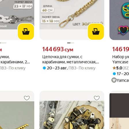
 вместо
Цена 144693 сум вместо
Цена 1461
144 693
146 1
м
сум
умки,
Цепочка для сумки, с
Набор у
 карабинами, 23
карабинами, металлическая,
Yamcase J
Рейтинг то
Оценок: (8
цвет белый/
плоская, плотное плетение, 15
пластик, 
ПВЗ
По клику
20 – 23 авг
,
ПВЗ
По клику
5.0
(82
10 мм, 60 см, цвет золотой
17 – 2
Yamca