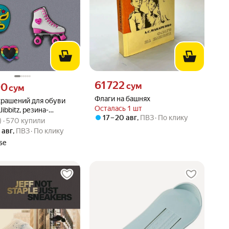
Цена 61722 сум вместо
61 722
90 сум вместо
сум
90
сум
Флаги на башнях
крашений для обуви
Осталась 1 шт
ibbitz, резина-
17 – 20 авг
,
ПВЗ
По клику
вара: 5.0 из 5
2) · 570 купили
5 шт, для crocs
) · 570 купили
0 авг
,
ПВЗ
По клику
se