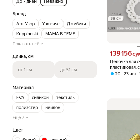
До 7 дней
Неважно
Бренд
Арт Узор
Yamcase
Джибики
Kuppinoski
МАМА В ТЕМЕ
Показать всё
Цена 139156 сум
139 156
су
Длина, см
Цепочка для с
пластиковая, с
от 1 см
до 51 см
17 мм, 30 см, 
20 – 23 авг
,
серебряный
Материал
EVA
силикон
текстиль
полиэстер
нейлон
Ещё 7
Цвет