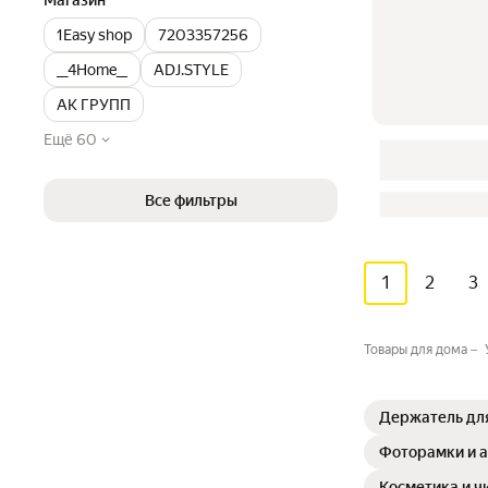
Магазин
1Easy shop
7203357256
__4Home__
ADJ.STYLE
AK ГРУПП
Ещё 60
Все фильтры
1
2
3
Товары для дома
Держатель дл
Фоторамки и 
Косметика и ч