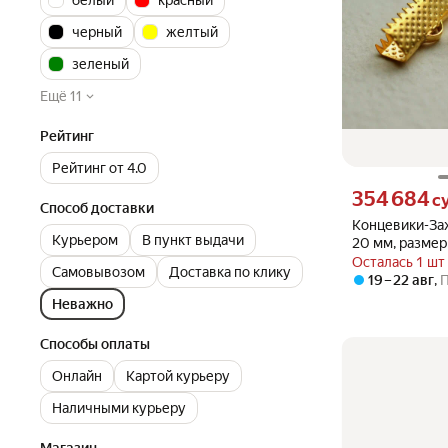
белый
красный
черный
желтый
зеленый
Ещё 11
Рейтинг
Рейтинг от 4.0
Цена 354684 сум
354 684
с
Способ доставки
Концевики-За
Курьером
В пункт выдачи
20 мм, размер
золотой, цена 
Осталась 1 шт
Самовывозом
Доставка по клику
19 – 22 авг
,
Неважно
Способы оплаты
Онлайн
Картой курьеру
Наличными курьеру