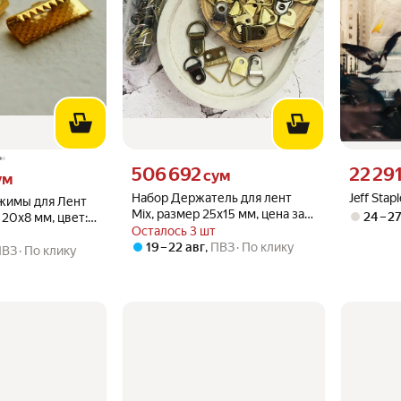
Цена 506692 сум вместо
Цена 2229
506 692
22 29
 вместо
сум
ум
Набор Держатель для лент
Jeff Stap
жимы для Лент
Mix, размер 25х15 мм, цена за
24 – 2
 20х8 мм, цвет:
30 штук
Осталось 3 шт
за 100 шт.
19 – 22 авг
,
ПВЗ
По клику
ПВЗ
По клику