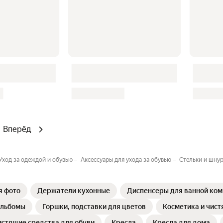
Вперёд
Уход за одеждой и обувью
Аксессуары для ухода за обувью
Стельки и шну
я фото
Держатели кухонные
Диспенсеры для ванной ком
альбомы
Горшки, подставки для цветов
Косметика и чист
истящие средства для обуви
Кресла
Кресла для дома