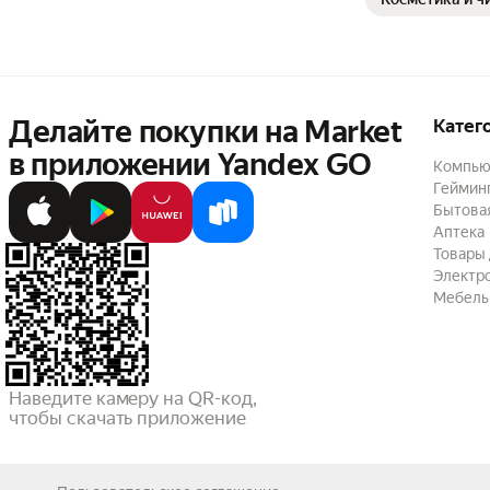
Делайте покупки на Market

Катег
в приложении Yandex GO
Компью
Геймин
Бытовая
Аптека
Товары 
Электр
Мебель
Наведите камеру на QR-код,

чтобы скачать приложение