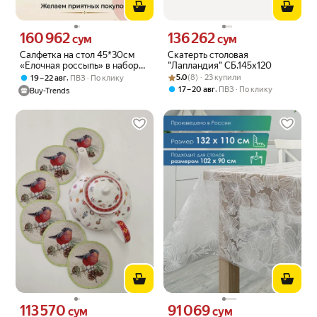
160 962
136 262
Цена 160962 сум вместо
Цена 136262 сум вместо
сум
сум
Салфетка на стол 45*30см
Скатерть столовая
«Елочная россыпь» в наборе
"Лапландия" СБ.145х120
2шт красная
Рейтинг товара: 5.0 из 5
Оценок: (8) · 23 купили
,
5.0
(8) · 23 купили
19 – 22 авг
ПВЗ
По клику
,
17 – 20 авг
ПВЗ
По клику
Buy-Trends
113 570
91 069
Цена 113570 сум вместо
Цена 91069 сум вместо
сум
сум