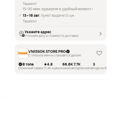
Ташкент
15-30 мин. курьером в удобный момент
13 – 16 авг
, пункт выдачи
0
сум
Ташкент
Укажите адрес
Уточним дату и стоимость доставки
VNIISSOK STORE PRO
С Vniissok мечты становятся делом!
В топе
4.8
66.6K
7.7K
3
Отличный сервис
11.3K оценок
заказов
подписчиков
года на Маркете