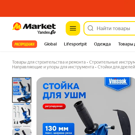
Стойка для УШМ, Vniissok, Profipower, сталь
Market
совместимость 115-125 мм
5.0
(23) ·
112 купили
5 вопросов
Все хиты
Global
Lifesportpit
Одежда
Товары 
Автотовары
Яндекс Фабрика
Split
Товары для строительства и ремонта
•
Строительные инстру
Направляющие и упоры для инструмента
•
Стойки для дреле