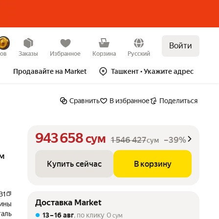
Войти
Купить сейчас
В корзину
–39%
зов
Заказы
Избранное
Корзина
Русский
Продавайте на Market
Ташкент
• Укажите адрес
Сравнить
В избранное
Поделиться
943 658
сум
1 546 427
–39%
сум
мм
Купить сейчас
В корзину
31
Доставка Market
шины
таль
13 – 16 авг
, по клику
0
сум