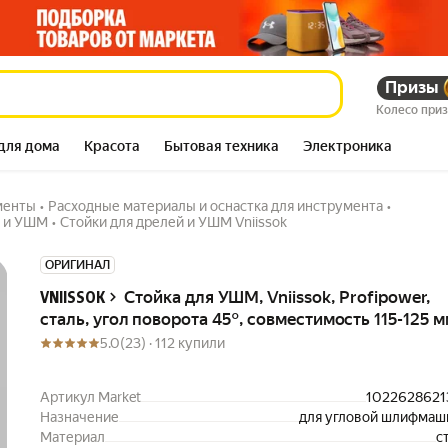
, угол поворота 45°,
Призы
943 658
сум
1 546 427
сум
Колесо при
для дома
Красота
Бытовая техника
Электроника
менты
•
Расходные материалы и оснастка для инструмента
•
й и УШМ
•
Стойки для дрелей и УШМ Vniissok
Описание
ОРИГИНАЛ
Стойка для УШМ, Vniissok, Profipower,
VNIISSOK
сталь, угол поворота 45°, совместимость 115-125 
5.0
(23) ·
112 купили
Артикул Market
1022628621
Назначение
для угловой шлифма
Материал
с