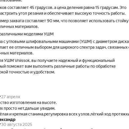
ользовании.
ков составляет 45 градусов, а цена деления равна 15 градусам. Это
настроить угол резания и обеспечивает высокую точность работы.
мер захвата составляет 90 мм, что позволяет использовать стойку
зличных материалов.
 различными моделями УШМ
ма с угловыми шлифовальными машинами (УШМ) с диаметром диска
елает ее отличным выбором для широкого спектра задач, связанных 
чных материалов.
ля УШМ Vniissok, вы получаете надежный и функциональный
рый поможет вам выполнять различные работы по обработке
окой точностью и удобством.
27 апреля
ство изготовления на высоте.
их просто нет,дальше увидим.
ёлая и крепкая станина,регулировка всех узлов,лёгкий ход протяжк
ександр
30 августа 2025