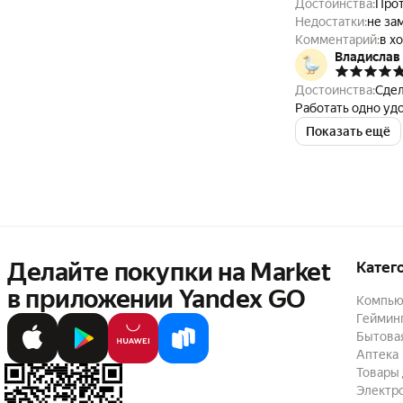
Достоинства:
Прот
Недостатки:
не за
Комментарий:
в х
Владислав 
Достоинства:
Сдел
Работать одно уд
Показать ещё
Делайте покупки на Market

Катег
в приложении Yandex GO
Компью
Геймин
Бытовая
Аптека
Товары 
Электр