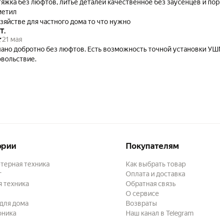
яжка без люфтов, литьё деталей качественное без заусенцев и пор
метил
озяйстве для частного дома то что нужно
Т.
21 мая
ано добротно без люфтов. Есть возможность точной установки УШ
овольствие.
ории
Покупателям
терная техника
Как выбрать товар
г
Оплата и доставка
 техника
Обратная связь
О сервисе
для дома
Возвраты
оника
Наш канал в Telegram