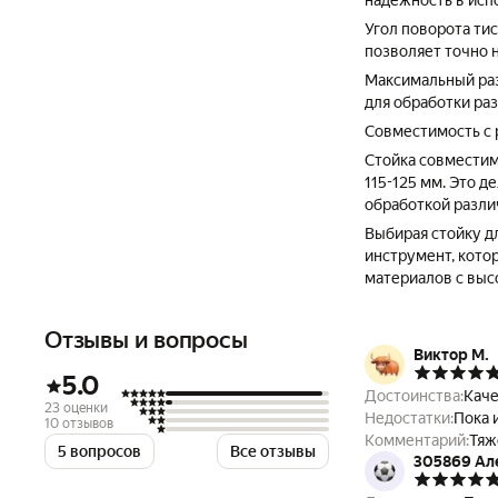
надежность в исп
Угол поворота тис
позволяет точно 
Максимальный раз
для обработки ра
Совместимость с
Стойка совмести
115-125 мм. Это д
обработкой разли
Выбирая стойку д
инструмент, кото
материалов с выс
Отзывы и вопросы
Виктор М.
5.0
Достоинства:
Каче
23 оценки
Недостатки:
Пока 
10 отзывов
Комментарий:
Тяж
5 вопросов
Все отзывы
305869 Ал