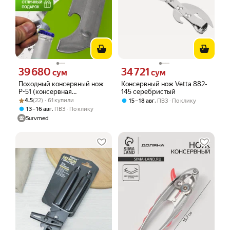
39 680
34 721
Цена 39680 сум вместо
Цена 34721 сум вместо
сум
сум
Походный консервный нож
Консервный нож Vetta 882-
Р-51 (консервная
145 серебристый
Рейтинг товара: 4.5 из 5
Оценок: (22) · 61 купили
открывалка армии США)
4.5
(22) · 61 купили
,
15 – 18 авг
ПВЗ
По клику
складной
,
13 – 16 авг
ПВЗ
По клику
Survmed