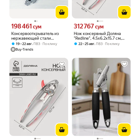
198 461
312 767
Цена 198461 сум вместо
Цена 312767 сум вместо
сум
сум
Консервооткрыватель из
Нож консервный Доляна
нержавеющей стали
"Redline", 4.5х6.2х15.7 см,
"Classico nero", non-stick,
нержавеющая сталь,
,
,
19 – 22 авг
ПВЗ
По клику
22 – 25 авг
ПВЗ
По клику
черный, с удобной ручкой
красный
Buy-Trends