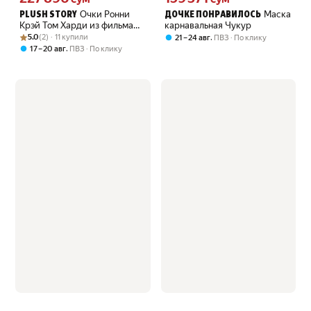
Очки Ронни
Маска
PLUSH STORY
ДОЧКЕ ПОНРАВИЛОСЬ
Крэй Том Харди из фильма
карнавальная Чукур
Рейтинг товара: 5.0 из 5
Оценок: (2) · 11 купили
Легенда
5.0
(2) · 11 купили
,
21 – 24 авг
ПВЗ
По клику
,
17 – 20 авг
ПВЗ
По клику