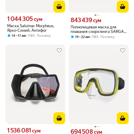
1 044 305
Цена 1044305 сум вместо
сум
843 439
Цена 843439 сум вместо
сум
Маска Salvimar Morpheus,
Полнолицевая маска для
Ярко-Синий, Антифог
плавания снорклинга SARGAN
,
14 – 17 авг
ПВЗ
По клику
Галактика Премиум цвет
,
19 – 22 авг
ПВЗ
По клику
черный желтый размер L/XL
1 536 081
Цена 1536081 сум вместо
сум
694 508
Цена 694508 сум вместо
сум