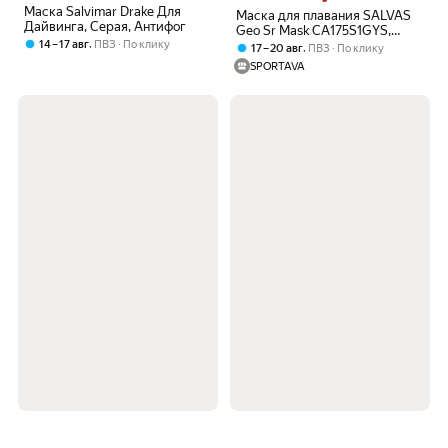
Маска Salvimar Drake Для
Маска для плавания SALVAS
Дайвинга, Серая, Антифог
Geo Sr Mask CA175S1GYS,
,
14 – 17 авг
ПВЗ
По клику
жёлтый, детская, с линзой из
,
17 – 20 авг
ПВЗ
По клику
каленого стекла
SPORTAVA