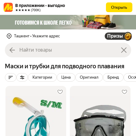
В приложении - выгодно
Открыть
★★★★★ (700К)
Призы
Ташкент
• Укажите адрес
Маски и трубки для подводного плавания
Категории
Цена
Оригинал
Бренд
Осо