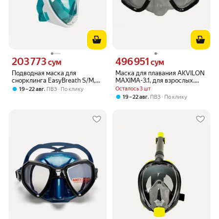
203 773
496 951
Цена 203773 сум вместо
Цена 496951 сум вместо
сум
сум
Подводная маска для
Маска для плавания AKVILON
снорклинга EasyBreath S/M,
MAXIMA-3.1, для взрослых.
зеленая
цвет обт. прозрачный; цвет
,
Осталось 3 шт
19 – 22 авг
ПВЗ
По клику
рамки черный.
,
19 – 22 авг
ПВЗ
По клику