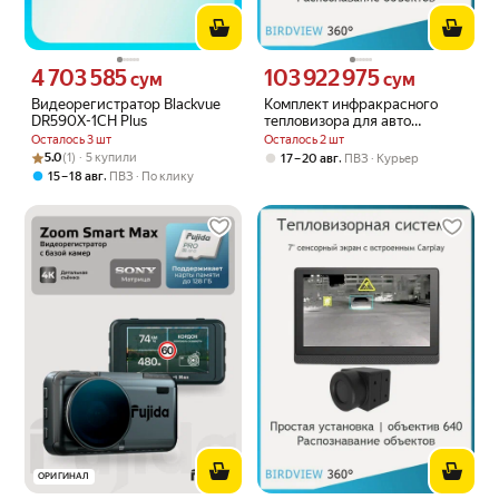
4 703 585
103 922 975
Цена 4703585 сум вместо
Цена 103922975 сум вместо
сум
сум
Видеорегистратор Blackvue
Комплект инфракрасного
DR590X-1CH Plus
тепловизора для авто
(камера+ AI блок) 640x512,
Осталось 3 шт
Осталось 2 шт
USB, RCA, 12в
Рейтинг товара: 5.0 из 5
Оценок: (1) · 5 купили
5.0
(1) · 5 купили
,
17 – 20 авг
ПВЗ
Курьер
,
15 – 18 авг
ПВЗ
По клику
ОРИГИНАЛ