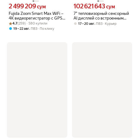
2 499 209
102 621 643
Цена 2499209 сум вместо
Цена 102621643 сум вместо
сум
сум
Fujida Zoom Smart Max WiFi –
7" тепловизорный сенсорный
4K видеорегистратор с GPS,
AI дисплей со встроенным
Рейтинг товара: 4.7 из 5
Оценок: (259) · 580 купили
Wi-Fi , искусственным
Carplay, 640x512, 12в
4.7
(259) · 580 купили
,
17 – 20 авг
ПВЗ
Курьер
интеллектом и антибликовым
,
19 – 22 авг
ПВЗ
По клику
фильтром