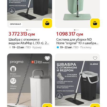
ОРИГИНАЛ
3 772 313
1 098 317
Цена 3772313 сум вместо
Цена 1098317 сум вместо
сум
сум
Швабра с отжимом и
Система для уборки ND
ведром AltaMop L (10 л), 2
Home “original” 10 л швабра
насадки микрофибра, длина
и ведро с вертикальным
,
,
19 – 22 авг
ПВЗ
Курьер
19 – 22 авг
ПВЗ
По клику
ручки 134-154см, Лайма
отжимом 309811
(609151), 4шт.