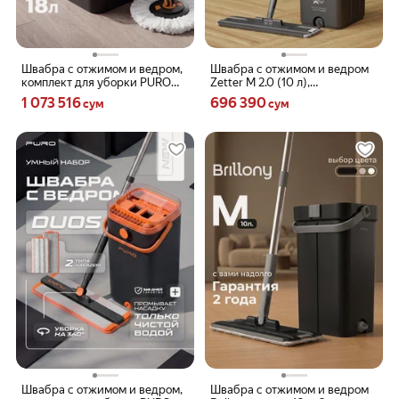
Швабра с отжимом и ведром,
Швабра с отжимом и ведром
комплект для уборки PURO
Zetter M 2.0 (10 л),
SPIN MAX, черный
телескопическая ручка,
Цена 1073516 сум вместо
Цена 696390 сум вместо
1 073 516
696 390
сум
сум
черная, 2 насадки в комплекте
Швабра с отжимом и ведром,
Швабра с отжимом и ведром