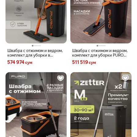
Швабра с отжимом и ведром,
Швабра с отжимом и ведром,
комплект для уборки в
комплект для уборки PURO
подарочной упаковке PURO
FLAT, черный
Цена 574974 сум вместо
Цена 511519 сум вместо
574 974
511 519
сум
сум
FLAT gift, черный