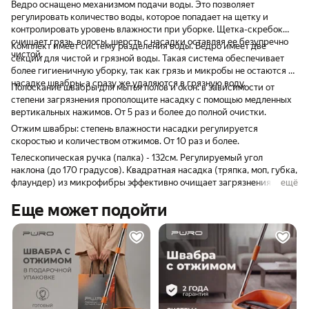
Ведро оснащено механизмом подачи воды. Это позволяет
регулировать количество воды, которое попадает на щетку и
контролировать уровень влажности при уборке. Щетка-скребок
счищает грязь, волосы, шерсть с насадки оставляя ее безупречно
Комплект имеет систему разделения воды. Ведро имеет две
чистой.
секции для чистой и грязной воды. Такая система обеспечивает
более гигиеничную уборку, так как грязь и микробы не остаются на
насадке швабры, а сразу же удаляются в грязную воду.
Полоскание швабры для мытья полов и окон: в зависимости от
степени загрязнения прополощите насадку с помощью медленных
вертикальных нажимов. От 5 раз и более до полной очистки.
Отжим швабры: степень влажности насадки регулируется
скоростью и количеством отжимов. От 10 раз и более.
Телескопическая ручка (палка) - 132см. Регулируемый угол
наклона (до 170 градусов). Квадратная насадка (тряпка, моп, губка,
флаундер) из микрофибры эффективно очищает загрязнения,
ещё
хорошо впитывает и удерживает влагу. Допустима стирка в
Еще может подойти
стиральной машине. Набор подходит для бытового и
профессионального мытья разных видов напольного покрытия с
большой площадью: ламинат, кафель, линолеум. Комплект не
занимает много места, его удобно хранить. Купить швабру с
отжимом, а также другие хозяйственные товары отечественного
производителя по доступной цене можно в нашем магазине.