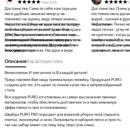
3 мая 2025
6
Достоинства:
Сама по себе конструкция
Достоинства:
Очень у
мега удобная, никакие минусы не
постоянно мыть рукам
повлияют на оценку, ведь теперь можно
водой , грязная в друг
мыть пол и вообще не париться по поводу
Недостатки:
Сама насадка маловата, прям
мобильная .
Недостатки:
Лично мо
очистки тряпки и грязной воде. Она
на большой дом не хватит (у меня однушка
недостатках : углы не
действительно остается по бокам и там
30м) Быстро заканчивается чистая вода,
не критично ; когда 
столько всего плавает… как приятно, что ты
но возможно это я слишком много раз
Комментарий:
Пользовалась пару раз, но в
швабра и мылась , по
Комментарий:
В осно
по итогу моешь пол чистой тряпкой.
нажимаю на эту очистку Других проблем
целом все понятно и так. Не развалится,
мокрый след , не силь
о такой швабре и цен
Конструкция крепкая. Насадки в виде
не возникло пока
все супер
протирает , может свя
о своем , если и есть
треугольника и круга не нужны, вам хватит
давлю , незнаю , так и
виденье , в любом сл
обычной квадратной как по мне. Идеально
Описание
Характеристики
шерсть то при сливе о
пользоваться и она ши
собирается грязь, нет такого, что все
промывать надо , воз
устраивают войну кто
размазывается по полу - вся горстка
.
особенно по началу во
Великолепие И элегантность В каждой детали!
собирается благодаря форме квадрата
что выполняет свои ф
Представляем Вам нашу премиальную линейку. Продукция PURO
(конечно, прямоугольник бы это сделал
рекомендую .
создана для тех, кто ценит истинное качество и непревзойденный
лучше, но тут он невозможен)
стиль.
Все изделия PURO изготовлены из самых высококачественных
материалов, чтобы обеспечить долговечность и максимальную
эффективность при использовании.
Швабра PURO PRO подходит для влажной уборки пола (паркета,
плитки, линолеума) и окон. Пользоваться набором легко и просто,
так как набор имеет систему easy clean (изи клин).