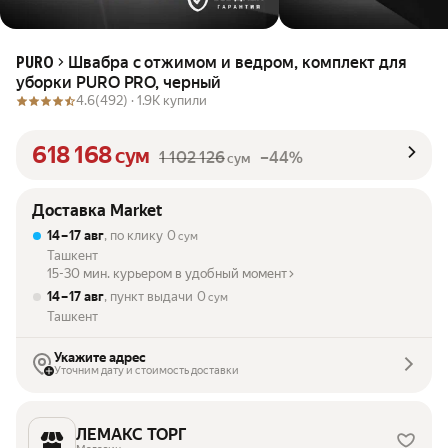
Швабра с отжимом и ведром, комплект для
PURO
уборки PURO PRO, черный
4.6
(492) ·
1.9K купили
618 168
сум
1 102 126
–44%
сум
Доставка Market
14 – 17 авг
, по клику
0
сум
Ташкент
15-30 мин. курьером в удобный момент
14 – 17 авг
, пункт выдачи
0
сум
Ташкент
Укажите адрес
Уточним дату и стоимость доставки
ЛЕМАКС ТОРГ