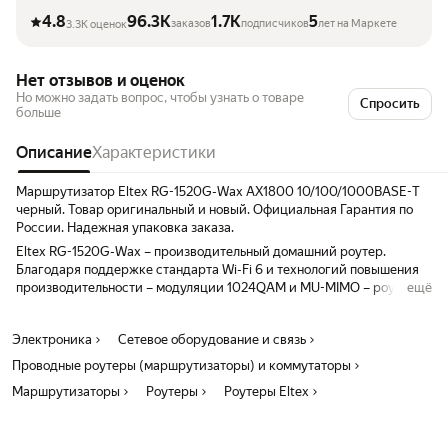
4.8
96.3K
1.7K
5
заказов
подписчиков
лет на Маркете
3.3K оценок
Нет отзывов и оценок
Но можно задать вопрос, чтобы узнать о товаре
Спросить
больше
Описание
Характеристики
Маршрутизатор Eltex RG-1520G-Wax AX1800 10/100/1000BASE-T
черный. Товар оригинальный и новый. Официальная Гарантия по
России. Надежная упаковка заказа.
Eltex RG-1520G-Wax – производительный домашний роутер.
Благодаря поддержке стандарта Wi-Fi 6 и технологий повышения
производительности – модуляции 1024QAM и MU-MIMO – роутер
ещё
обеспечивает высокую скорость, минимальные задержки и
стабильное соединение для каждого устройства. Поддерживает
Электроника
Сетевое оборудование и связь
суммарную скорость передачи данных «по воздуху» более 1,7
Гбит/c. Работает сразу в двух диапазонах для эффективного
Проводные роутеры (маршрутизаторы) и коммутаторы
распределения нагрузки внутри сети. Например, к сети 5 ГГц
Маршрутизаторы
Роутеры
Роутеры Eltex
можно подключить требовательные к скорости устройства –
игровую приставку или смарт-телевизор, а к сети 2,4 ГГц –
устройства умного дома. Порт WAN 2,5 Гбит/с поможет перейти на