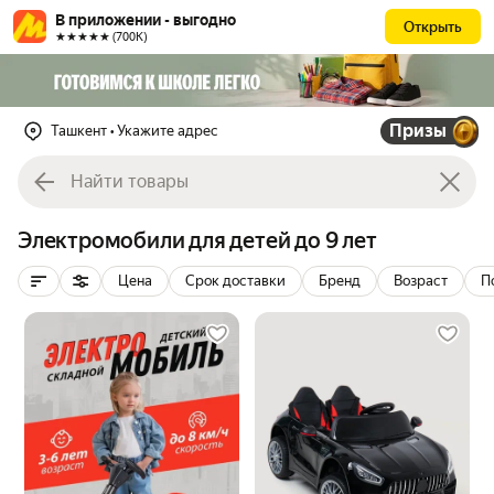
В приложении - выгодно
Открыть
★★★★★ (700К)
Призы
Ташкент
• Укажите адрес
Электромобили для детей до 9 лет
Цена
Срок доставки
Бренд
Возраст
П