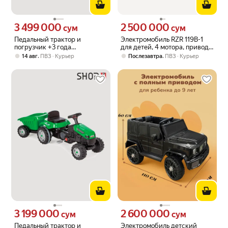
3 499 000
2 500 000
Цена 3499000 сум вместо
Цена 2500000 сум вместо
сум
сум
Педальный трактор и
Электромобиль RZR 119B-1
погрузчик +3 года
для детей, 4 мотора, привод
"Педальный трактор с
полный, скорость до 7 км/час
,
,
14 авг
ПВЗ
Курьер
Послезавтра
ПВЗ
Курьер
ковшом, желтый"
3 199 000
2 600 000
Цена 3199000 сум вместо
Цена 2600000 сум вместо
сум
сум
Педальный трактор и
Электромобиль детский