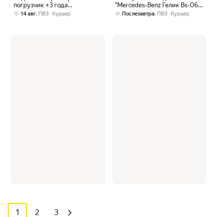
погрузчик +3 года
"Mercedes-Benz Гелик Bs-06",
"Педальный трактор с
1 двигатель, 4 колеса, 2
,
,
14 авг
ПВЗ
Курьер
Послезавтра
ПВЗ
Курьер
ковшом, желтый"
места, чёрный
1
2
3