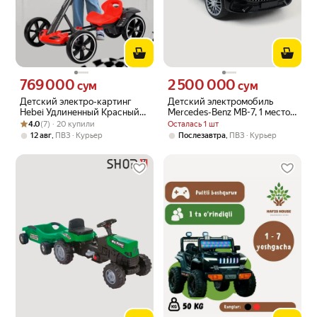
769 000
2 500 000
Цена 769000 сум вместо
Цена 2500000 сум вместо
сум
сум
Детский электро-картинг
Детский электромобиль
Hebei Удлиненный Красный
Mercedes-Benz MB-7, 1 место,
Рейтинг товара: 4.0 из 5
Оценок: (7) · 20 купили
(6V6) с Пультом
4 мотора, скорость до 7 км/ч
4.0
(7) · 20 купили
Осталась 1 шт
,
,
12 авг
ПВЗ
Курьер
Послезавтра
ПВЗ
Курьер