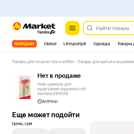
Market
Все хиты
Global
Lifesportpit
Одежда
Товары 
Автотовары
Яндекс Фабрика
Split
Товары для творчества и хобби
•
Товары для шитья и вышива
Нет в продаже
Нож-циркуль для
вырезания окружностей
Hemline ER4108
ArtPins
Еще может подойти
Цена, сум