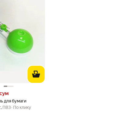
сум вместо
сум
ь для бумаги
г
,
ПВЗ
По клику