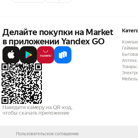
Делайте покупки на Market

Катег
в приложении Yandex GO
Компью
Геймин
Бытовая
Аптека
Товары 
Электр
Мебель
Наведите камеру на QR-код,

чтобы скачать приложение
Пользовательское соглашение