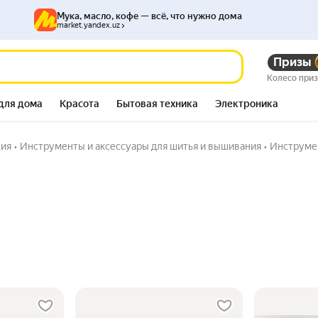
Мука, масло, кофе — всё, что нужно дома
market.yandex.uz
Призы
Колесо при
для дома
Красота
Бытовая техника
Электроника
ния
•
Инструменты и аксессуары для шитья и вышивания
•
Инструме