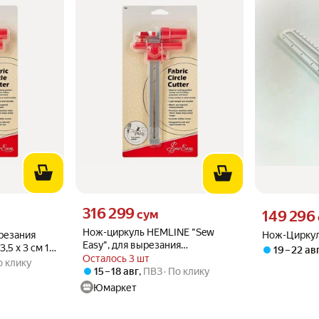
Цена 316299 сум вместо
316 299
о
Цена 149296 
сум
149 296
Нож-циркуль HEMLINE "Sew
резания
Нож-Циркул
Easy", для вырезания
,5 х 3 см 18
19 – 22 ав
окружностей, диаметр 18 мм
Осталось 3 шт
о клику
15 – 18 авг
,
ПВЗ
По клику
Юмаркет