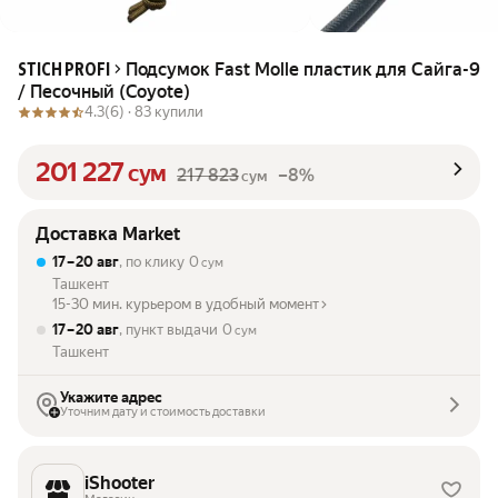
Подсумок Fast Molle пластик для Сайга-9
STICH PROFI
/ Песочный (Coyote)
4.3
(6) ·
83 купили
201 227
сум
217 823
–8%
сум
Доставка Market
17 – 20 авг
, по клику
0
сум
Ташкент
15-30 мин. курьером в удобный момент
17 – 20 авг
, пункт выдачи
0
сум
Ташкент
Укажите адрес
Уточним дату и стоимость доставки
iShooter