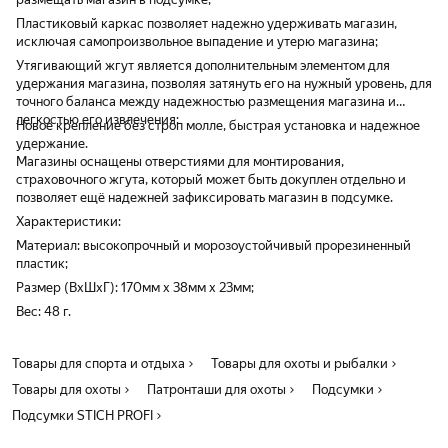
Пластиковый каркас позволяет надежно удерживать магазин,
исключая самопроизвольное выпадение и утерю магазина;
Утягивающий жгут является дополнительным элементом для
удержания магазина, позволяя затянуть его на нужный уровень, для
точного баланса между надежностью размещения магазина и
легкостью его извлечения;
Новое крепление без строп молле, быстрая установка и надежное
удержание.
Магазины оснащены отверстиями для монтирования,
страховочного жгута, который может быть докуплен отдельно и
позволяет ещё надежней зафиксировать магазин в подсумке.
Характеристики:
Материал: высокопрочный и морозоустойчивый прорезиненный
пластик;
Размер (ВхШхГ): 170мм х 38мм х 23мм;
Вес: 48 г.
Товары для спорта и отдыха
Товары для охоты и рыбалки
Товары для охоты
Патронташи для охоты
Подсумки
Подсумки STICH PROFI