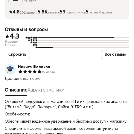
Магазин
4.8
5.8K
59
5
заказов
подписчиков
лет на Маркете
202 оценки
Отзывы и вопросы
4.3
6 оценок
1 отзыв
Спросить
Все отзывы
Никита Шолохов
15 марта
Достоинства:
норм
Описание
Характеристики
Открытый подсумок для магазинов ПП и их гражданских аналогов
("Витязь", "Кедр", "Кипарис", Сайга-9, TR9 и т. п.).
Особенности:
Обеспечивает надежное удержание и быстрый доступ к магазину;
Специальная форма пластиковой рамы позволяет интуитивно
размещать магазин в подсумке;