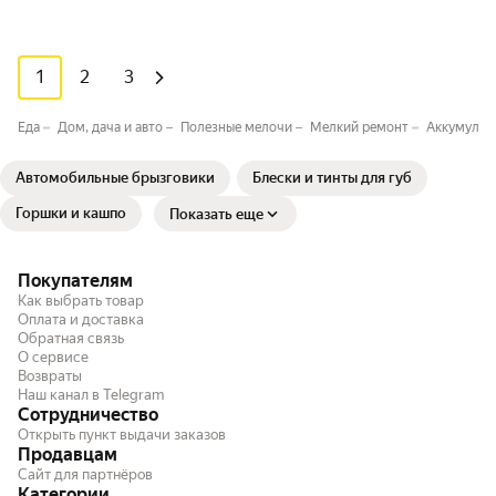
1
2
3
Еда
Дом, дача и авто
Полезные мелочи
Мелкий ремонт
Аккумулят
Автомобильные брызговики
Блески и тинты для губ
Горшки и кашпо
Показать еще
Покупателям
Как выбрать товар
Оплата и доставка
Обратная связь
О сервисе
Возвраты
Наш канал в Telegram
Сотрудничество
Открыть пункт выдачи заказов
Продавцам
Сайт для партнёров
Категории