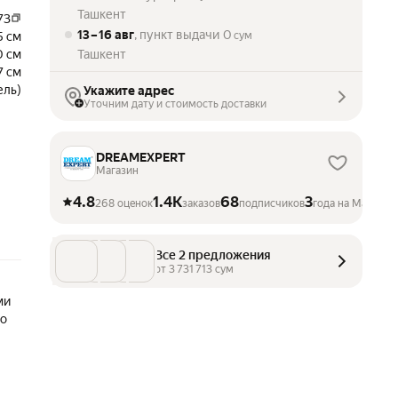
Ташкент
73
13 – 16 авг
, пункт выдачи
0
5 см
сум
0 см
Ташкент
7 см
ель)
Укажите адрес
Уточним дату и стоимость доставки
DREAMEXPERT
Магазин
4.8
1.4K
68
3
268 оценок
заказов
подписчиков
года на Маркете
Все 2 предложения
от 
3 731 713
 сум
ми
то