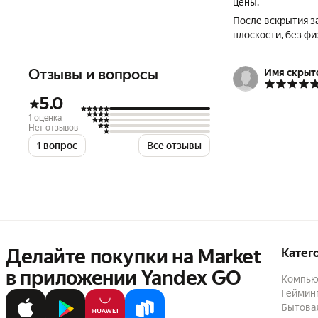
цены.
После вскрытия з
плоскости, без фи
Отзывы и вопросы
Имя скрыт
5.0
1 оценка
Нет отзывов
1 вопрос
Все отзывы
Делайте покупки на Market

Катег
в приложении Yandex GO
Компью
Геймин
Бытовая