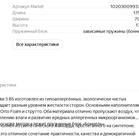
Артикул Market
1020300993
Длина
17
Ширина
7
Высота
1
Пружинный блок
зависимые пружины (бонн
Все характеристики
ристики
ike 3 BS изготовлен из гипоаллергенных, экологически чистых
адает разным уровнем жесткости сторон. Основными наполнителя
Orto Foam и струтто. Оба материала отлично пропускают воздух, ч
плению влаги и развитию вредных аллергенных микроорганизмов
В основе матраса лежит пружинные блок «Боннель».
полнен из синтетического жаккарда, простеганного на синтепоне.
– это отличное сочетание практичности, качества и демократичной