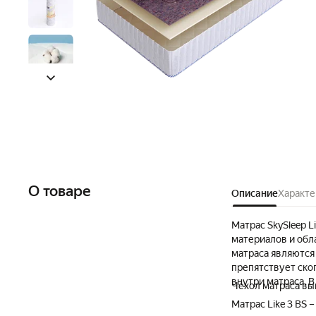
О товаре
Описание
Характе
Матрас SkySleep L
материалов и обл
матраса являются 
препятствует ско
внутри матраса. 
Чехол матраса вы
Матрас Like 3 BS 