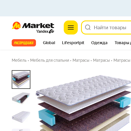
Ортопедический матрас SkySleep LIKE 3 B
Market
кровать 70x175
5.0
(1) ·
9 купили
1 вопрос
Все хиты
Global
Lifesportpit
Одежда
Товары 
Автотовары
Яндекс Фабрика
Split
Мебель
•
Мебель для спальни
•
Матрасы
•
Матрасы
•
Матрасы 
Ширина: 60 см
•
Длина: 200 см
Ширина