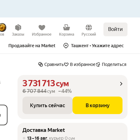
Войти
Купить сейчас
В корзину
–44%
зов
Заказы
Избранное
Корзина
Русский
Продавайте на Market
Ташкент
• Укажите адрес
Сравнить
В избранное
Поделиться
3 731 713
3
сум
6 707 844
–44%
сум
Купить сейчас
В корзину
м
Доставка Market
13 – 16 авг
, курьер
0
сум