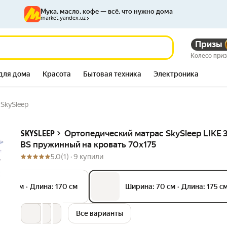
Мука, масло, кофе — всё, что нужно дома
market.yandex.uz
S пружинный на
Призы
3 731 713
сум
6 707 844
сум
Колесо при
для дома
Красота
Бытовая техника
Электроника
SkySleep
Описание
Ортопедический матрас SkySleep LIKE 
SKYSLEEP
BS пружинный на кровать 70x175
5.0
(1) ·
9 купили
: 65 см
•
Длина: 170 см
Ширина: 70 см
•
Длина: 175 с
Все варианты