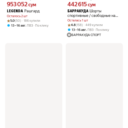
953 052
442 615
Цена 953052 сум вместо
Цена 442615 сум вместо
сум
сум
Рашгард
Шорты
LEGENDA
БАРРАКУДА
спортивные / свободные на
Осталось 2 шт
клапане
Рейтинг товара: 5.0 из 5
Оценок: (50) · 186 купили
Осталась 1 шт
5.0
(50) · 186 купили
Рейтинг товара: 4.8 из 5
Оценок: (158) · 449 купили
4.8
(158) · 449 купили
,
13 – 16 авг
ПВЗ
По клику
,
13 – 16 авг
ПВЗ
По клику
БАРРАКУДА СПОРТ