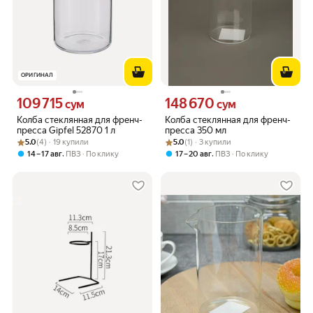
ОРИГИНАЛ
109 715
148 670
Цена 109715 сум вместо
Цена 148670 сум вместо
сум
сум
Колба стеклянная для френч-
Колба стеклянная для френч-
пресса Gipfel 52870 1 л
пресса 350 мл
Рейтинг товара: 5.0 из 5
Оценок: (4) · 19 купили
Рейтинг товара: 5.0 из 5
Оценок: (1) · 3 купили
5.0
(4) · 19 купили
5.0
(1) · 3 купили
,
,
14 – 17 авг
ПВЗ
По клику
17 – 20 авг
ПВЗ
По клику