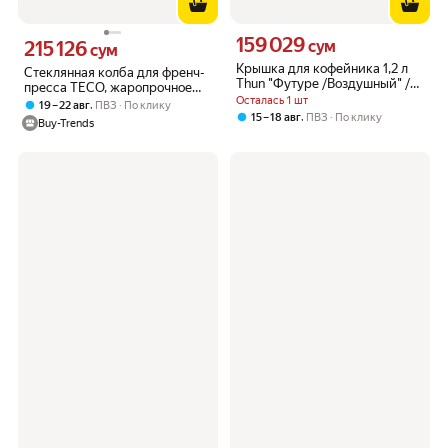
159 029
Цена 159029 сум вместо
215 126
сум
Цена 215126 сум вместо
сум
Крышка для кофейника 1,2 л
Стеклянная колба для френч-
Thun "Футуре /Воздушный" /
пресса TECO, жаропрочное
275999
Осталась 1 шт
стекло, 0,8 л.
,
19 – 22 авг
ПВЗ
По клику
,
15 – 18 авг
ПВЗ
По клику
Buy-Trends