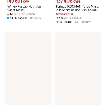
149 691
137 408
Цена 149691 сум вместо
Цена 137408 сум вместо
сум
сум
Гейнер RusLab Nutrition
Гейнер IRONMAN Turbo Mass,
"Giant Mass",
20г белка на порцию, ваниль,
Рейтинг товара: 4.6 из 5
Оценок: (976) · 5K купили
высокоуглеводный, 950 г,
без сои, 700 г.
4.6
(976) · 5K купили
Осталась 1 шт
вкус шоколад
Рейтинг товара: 4.6 из 5
Оценок: (25) · 68 купили
,
4.6
(25) · 68 купили
14 – 17 авг
ПВЗ
По клику
,
15 – 18 авг
ПВЗ
По клику