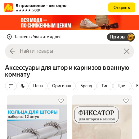
В приложении - выгодно
Открыть
★★★★★ (700К)
Призы
Ташкент
• Укажите адрес
Аксессуары для штор и карнизов в ванную
комнату
Цена
Оригинал
Бренд
Тип
Цвет
Е