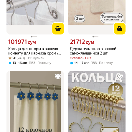
101 971
21 712
Цена 101971 сум вместо
Цена 21712 сум вместо
сум
сум
Кольца для шторы в ванную
Держатель штор в ванной
комнату для карниза хром /
самоклеящийся 2 шт
Рейтинг товара: 5.0 из 5
Оценок: (240) · 1.1K купили
держатели для штор и
5.0
(240) · 1.1K купили
Осталась 1 шт
занавесок из нержавеющей
,
,
13 – 16 авг
ПВЗ
По клику
14 – 17 авг
ПВЗ
По клику
стали 12 шт.