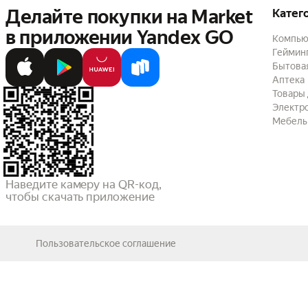
Делайте покупки на Market

Катег
в приложении Yandex GO
Компью
Геймин
Бытовая
Аптека
Товары 
Электр
Мебель
Наведите камеру на QR-код,

чтобы скачать приложение
Пользовательское соглашение