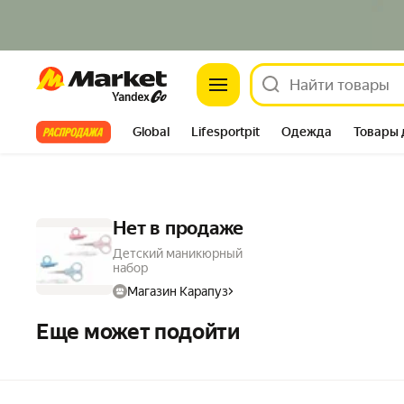
Market
Все хиты
Global
Lifesportpit
Одежда
Товары 
Автотовары
Яндекс Фабрика
Split
Нет в продаже
Детский маникюрный
набор
Магазин Карапуз
Еще может подойти