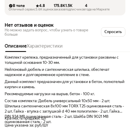
В топе
4.8
175.8K
1.5K
4
Отличный сервис
5.6K оценок
заказов
подписчиков
года на Маркете
Нет отзывов и оценок
Но можно задать вопрос, чтобы узнать о товаре
Спросить
больше
Описание
Характеристики
Комплект крепежа, предназначенный для установки раковины с
толщиной основания 10-30 мм.
Нейлоновый дюбель и сантехническая шпилька, обеспечат
надежное и долговременное крепление в стене.
Данный комплект предназначен для установки в бетон, полнотелый
кирпич и камень.
Рекомендуемые нагрузки на вырыв, бетон - 100 кг.
Состав комплекта: Дюбель универсальный 10x50 мм - 2 шт;
Шпилька сантехническая 8x100 мм TORX T25 оцинкованная сталь -
2 шт, Гайка - втулка с заглушкой d 40 мм полиэтилен - 2 шт, Гайка
DIN 934 М8 оцинкованная сталь - 2 шт, Шайба DIN 9021 М8
Кратность продажи: Шт
оцинкованная сталь - 2 шт.
Цена указана за: руб/Шт