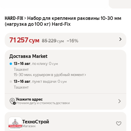
Набор для крепления раковины 10-30 мм
HARD-FIX
(нагрузка до 100 кг) Hard-Fix
71 257
сум
85 229
–16%
сум
Доставка Market
13 – 16 авг
, по клику
0
сум
Ташкент
15-30 мин. курьером в удобный момент
13 – 16 авг
, пункт выдачи
0
сум
Ташкент
Укажите адрес
Уточним дату и стоимость доставки
ТехноСтрой
Магазин