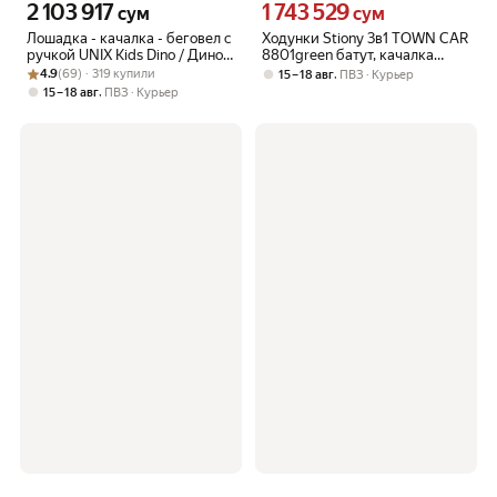
2 103 917
1 743 529
Цена 2103917 сум вместо
Цена 1743529 сум вместо
сум
сум
Лошадка - качалка - беговел с
Ходунки Stiony 3в1 TOWN CAR
ручкой UNIX Kids Dino / Дино
8801green батут, качалка
Рейтинг товара: 4.9 из 5
Оценок: (69) · 319 купили
для детей, для дома и улицы,
Машинка
4.9
(69) · 319 купили
,
15 – 18 авг
ПВЗ
Курьер
90х85х34 см, бежевый
,
15 – 18 авг
ПВЗ
Курьер