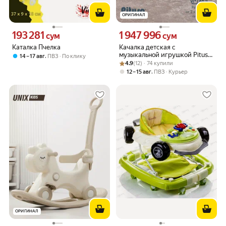
ОРИГИНАЛ
193 281
1 947 996
Цена 193281 сум вместо
Цена 1947996 сум вместо
сум
сум
Каталка Пчелка
Качалка детская с
музыкальной игрушкой Pituso
,
14 – 17 авг
ПВЗ
По клику
Рейтинг товара: 4.9 из 5
Оценок: (12) · 74 купили
Ежик, мягкая спинка и
4.9
(12) · 74 купили
сиденье, бежевый
,
12 – 15 авг
ПВЗ
Курьер
ОРИГИНАЛ