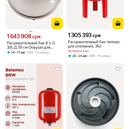
1 305 393
Цена 1305393 сум вместо
1 643 908
сум
Цена 1643908 сум вместо
сум
Расширительный бак теплокс
Расширительный бак 8 л, G
для отопления, 36л
3/8, Д 39 см Onaysan для
Осталось 3 шт
GAZLUX Premium B-30-T1, 09-
,
14 – 17 авг
ПВЗ
По клику
2007
,
20 – 23 авг
ПВЗ
По клику