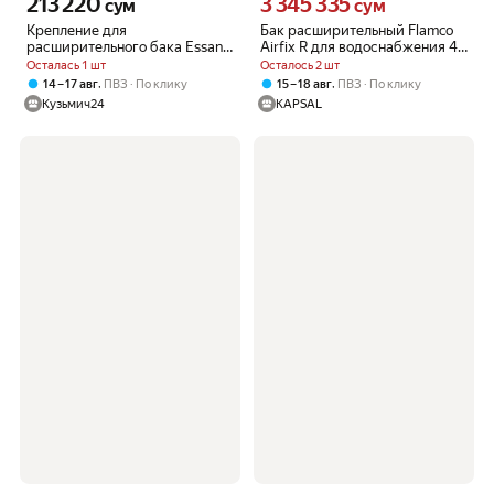
213 220
3 345 335
Цена 213220 сум вместо
Цена 3345335 сум вместо
сум
сум
Крепление для
Бак расширительный Flamco
расширительного бака Essan
Airfix R для водоснабжения 4-
Bracing 3/4" Esm. KrN. KR.0034,
10 бар 18 л
Осталась 1 шт
Осталось 2 шт
настенное, красный
,
,
14 – 17 авг
ПВЗ
По клику
15 – 18 авг
ПВЗ
По клику
Кузьмич24
KAPSAL