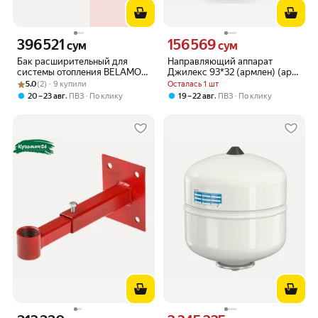
396 521
156 569
Цена 396521 сум вместо
Цена 156569 сум вместо
сум
сум
Бак расширительный для
Направляющий аппарат
системы отопления BELAMOS
Джилекс 93*32 (армлен) (арт.-
Рейтинг товара: 5.0 из 5
Оценок: (2) · 9 купили
8RW
М5140)
5.0
(2) · 9 купили
Осталась 1 шт
,
,
20 – 23 авг
ПВЗ
По клику
19 – 22 авг
ПВЗ
По клику