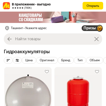
В приложении - выгодно
Открыть
★★★★★ (700К)
Призы
Ташкент
• Укажите адрес
Гидроаккумуляторы
Цена
Оригинал
Бренд
Тип
Объем