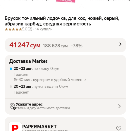
Брусок точильный лодочка, для кос, ножей, серый,
абразив карбид, средняя зернистость
5.0
(2) ·
14 купили
41 247
сум
188 628
–78%
сум
Доставка Market
20 – 23 авг
, по клику
0
сум
Ташкент
15-30 мин. курьером в удобный момент
20 – 23 авг
, пункт выдачи
0
сум
Ташкент
Укажите адрес
Уточним дату и стоимость доставки
PAPERMARKET