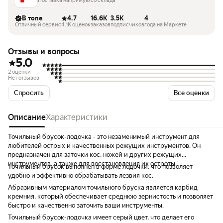
Поставка напрямую со склада
В топе
4.7
16.6K
3.5K
4
Отличный сервис
4.1K оценок
заказов
подписчиков
года на Маркете
Отзывы и вопросы
5.0
2 оценки
Нет отзывов
Спросить
Все оценки
Описание
Характеристики
Точильный брусок-лодочка - это незаменимый инструмент для
любителей острых и качественных режущих инструментов. Он
предназначен для заточки кос, ножей и других режущих
инструментов, а также для восстановления их остроты.
Точильный брусок выполнен в форме лодочки, что позволяет
удобно и эффективно обрабатывать лезвия кос.
Абразивным материалом точильного бруска является карбид
кремния, который обеспечивает среднюю зернистость и позволяет
быстро и качественно заточить ваши инструменты.
Точильный брусок-лодочка имеет серый цвет, что делает его