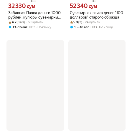
32 330
52 340
Цена 32330 сум вместо
Цена 52340 сум вместо
сум
сум
Забавная Пачка деньги 1000
Сувенирная пачка денег "100
рублей, купюры сувенирные
долларов" старого образца
Рейтинг товара: 4.7 из 5
Оценок: (848) · 6K купили
с приколом, фальшивые для
Рейтинг товара: 5.0 из 5
Оценок: (3) · 24 купили
4.7
(848) · 6K купили
5.0
(3) · 24 купили
розыгрыша, ненастоящие,
,
,
13 – 16 авг
ПВЗ
По клику
15 – 18 авг
ПВЗ
По клику
подарок мужчине