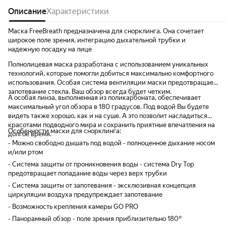
Описание
Характеристики
Маска FreeBreath предназначена для снорклинга. Она сочетает
широкое поле зрения, интеграцию дыхательной трубки и
надежную посадку на лице
Полнолицевая маска разработана с использованием уникальных
технологий, которые помогли добиться максимально комфортного
использования. Особая система вентиляции маски предотвращает
запотевание стекла. Ваш обзор всегда будет четким.
А особая линза, выполненная из поликарбоната, обеспечивает
максимальный угол обзора в 180 градусов. Под водой Вы будете
видеть также хорошо, как и на суше. А это позволит насладиться
красотами подводного мира и сохранить приятные впечатления на
Особенности маски для снорклинга:
долгое время.
- Можно свободно дышать под водой - полноценное дыхание носом
и/или ртом
- Система защиты от проникновения воды - система Dry Top
предотвращает попадание воды через верх трубки
- Система защиты от запотевания - эксклюзивная концепция
циркуляции воздуха предупреждает запотевание
- Возможность крепления камеры GO PRO
- Панорамный обзор - поле зрения приблизительно 180°