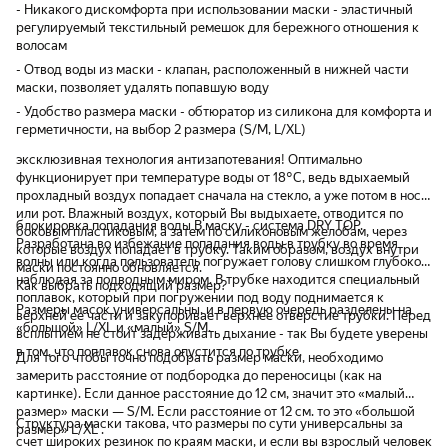
- Никакого дискомфорта при использовании маски - эластичный
регулируемый текстильный ремешок для бережного отношения к
волосам
- Отвод воды из маски - клапан, расположенный в нижней части
маски, позволяет удалять попавшую воду
- Удобство размера маски - обтюратор из силикона для комфорта и
герметичности, на выбор 2 размера (S/M, L/XL)
эксклюзивная технология антизапотевания! Оптимально
функционирует при температуре воды от 18°C, ведь вдыхаемый
прохладный воздух попадает сначала на стекло, а уже потом в нос
или рот. Влажный воздух, который Вы выдыхаете, отводится по
блокировка попадания воды В маску - система DRY TOP.
боковым пластиковым, а затем по силиконовым желобам, через
Разработана во избежание попадания воды в трубку во время
которые воздух попадает в трубку. Таким образом, воздух внутри
волны или когда пользователь погружает голову слишком глубоко,
маски постоянно обновляется.
наблюдая за подводным миром. В трубке находится специальный
Как выбрать подходящий размер?
поплавок, который при погружении под воду поднимается к
Размеры масок универсальны, и в первую очередь разделены на
верхней ее части и закупоривает верхнее отверстие трубки. Перед
«большой» L/XL и «малый» S/M.
всплытием не стоит задерживать дыхание - так Вы будете уверены
в том, что поплавок снова опустится по трубке.
Для того чтобы точно подобрать размер маски, необходимо
замерить расстояние от подбородка до переносицы (как на
картинке). Если данное расстояние до 12 см, значит это «малый
размер» маски — S/M. Если расстояние от 12 см. то это «большой
Структура маски такова, что размеры по сути универсальны за
размер» L/XL .
счет широких резинок по краям маски, и если вы взрослый человек