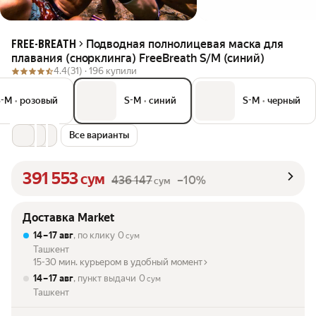
Подводная полнолицевая маска для
FREE-BREATH
плавания (снорклинга) FreeBreath S/M (синий)
4.4
(31) ·
196 купили
S-M
•
розовый
S-M
•
синий
S-M
•
черный
Все варианты
391 553
сум
436 147
–10%
сум
Доставка Market
14 – 17 авг
, по клику
0
сум
Ташкент
15-30 мин. курьером в удобный момент
14 – 17 авг
, пункт выдачи
0
сум
Ташкент