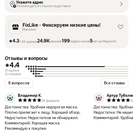
Укажите адрес
Уточним дату и стоимость доставки
FixLike - Фиксируем низкие цены!
Магазин
4.3
24.9K
199
5
заказов
подписчиков
лет на Маркете
1.4K оценок
Отзывы и вопросы
4.4
31 оценка
12 отзывов
8 вопросов
Все отзывы
Владимир К.
Артур Туболе
26 февраля
1
Достоинства:
Удобная недорогая маска.
Достоинства:
Удобна
Плотно прилегает к лицу. Хороший обзор.
Недостатки:
Не наше
Недостатки:
Недостатков не обнаружил.
Комментарий:
Удобна
Комментарий:
Хорошая маска.
Рекомендую к покупке.