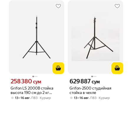
258 380
629 887
Цена 258380 сум вместо
Цена 629887 сум вместо
сум
сум
Grifon LS 2000B стойка
Grifon-2500 студийная
высота 190 см до 2 кг
стойка в чехле
нагрузки
,
,
13 – 16 авг
ПВЗ
Курьер
13 – 16 авг
ПВЗ
Курьер