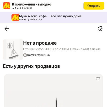
В приложении - выгодно
Открыть
★★★★★ (700К)
Мука, масло, кофе — всё, что нужно дома
market.yandex.uz
Нет в продаже
Стойка Grifon-2000 (72-200см, Dmax=23мм) в чехле
Фотомагазин SHX
Есть у других продавцов