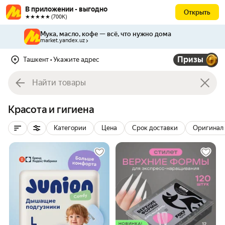
В приложении - выгодно
Открыть
★★★★★ (700К)
Мука, масло, кофе — всё, что нужно дома
market.yandex.uz
Призы
Ташкент
• Укажите адрес
Красота и гигиена
Категории
Цена
Срок доставки
Оригинал