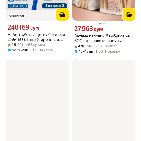
ОРИГИНАЛ
248 169
Цена 248169 сум вместо
сум
27 963
Цена 27963 сум вместо
сум
Набор зубных щеток Curaprox
Ватные палочки бамбуковые
CS5460 (3 шт.) (сиреневая,
600 шт в пакете, прочные,
Рейтинг товара: 4.9 из 5
Оценок: (29) · 466 купили
салатовая + подарок)
4.9
(29) · 466 купили
Рейтинг товара: 4.9 из 5
Оценок: (3.5K) · 20.7K купили
100% хлопок
4.9
(3.5K) · 20.7K купили
,
12 – 15 авг
ПВЗ
По клику
,
12 – 15 авг
ПВЗ
По клику