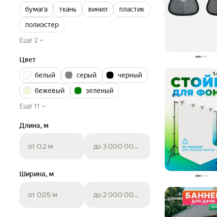
бумага
ткань
винил
пластик
полиэстер
Ещё 2
Цвет
белый
серый
черный
бежевый
зеленый
Ещё 11
Длина, м
от 0,2 м
до 3 000 000 000 м
Ширина, м
от 0,05 м
до 2 000 000 000 м