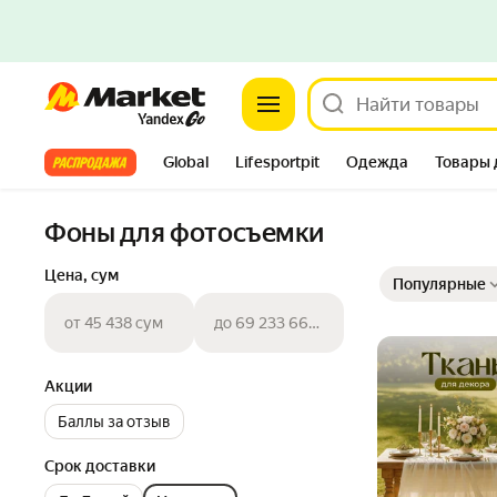
Market
Все хиты
Global
Lifesportpit
Одежда
Товары 
Автотовары
Яндекс Фабрика
Split
Фоны для фотосъемки
Выбранные фильт
Сортировка товар
Цена, сум
Популярные
от 45 438 сум
до 69 233 662 сум
Акции
Баллы за отзыв
Срок доставки