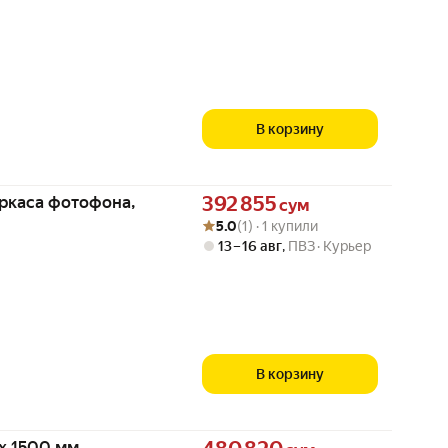
В корзину
Цена 392855 сум вместо
аркаса фотофона,
392 855
сум
Рейтинг товара: 5.0 из 5
Оценок: (1) · 1 купили
5.0
(1) · 1 купили
13 – 16 авг
,
ПВЗ
Курьер
В корзину
Цена 480820 сум вместо
х 1500 мм