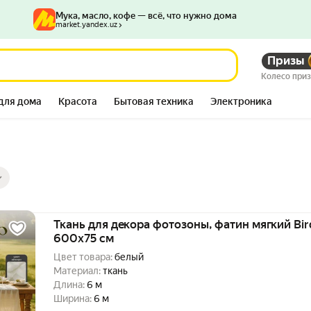
Мука, масло, кофе — всё, что нужно дома
market.yandex.uz
Призы
Колесо при
для дома
Красота
Бытовая техника
Электроника
ры
ов
Ткань для декора фотозоны, фатин мягкий Bir
600x75 см
Цвет товара:
белый
Материал:
ткань
Длина:
6 м
Ширина:
6 м