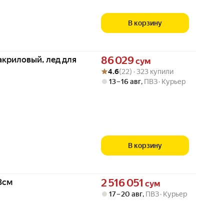
В корзину
Цена 86029 сум вместо
 акриловый, лед для
86 029
сум
Рейтинг товара: 4.6 из 5
Оценок: (22) · 323 купили
4.6
(22) · 323 купили
13 – 16 авг
,
ПВЗ
Курьер
В корзину
Цена 2516051 сум вместо
38см
2 516 051
сум
17 – 20 авг
,
ПВЗ
Курьер