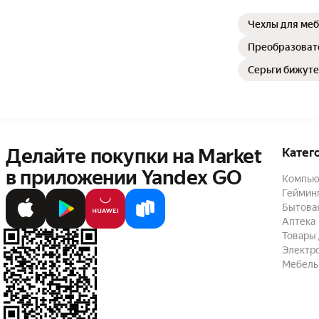
Чехлы для ме
Преобразоват
Серьги бижут
Делайте покупки на Market

Катег
в приложении Yandex GO
Компью
Геймин
Бытовая
Аптека
Товары 
Электр
Мебель