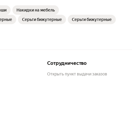
вши
Накидки на мебель
терные
Серьги бижутерные
Серьги бижутерные
Сотрудничество
Открыть пункт выдачи заказов