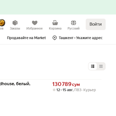
Войти
зов
Заказы
Избранное
Корзина
Русский
Продавайте на Market
Ташкент
• Укажите адрес
Выбор типа 
Цена 130789 сум вместо
dhouse, белый,
130 789
сум
12 – 15 авг
,
ПВЗ
Курьер