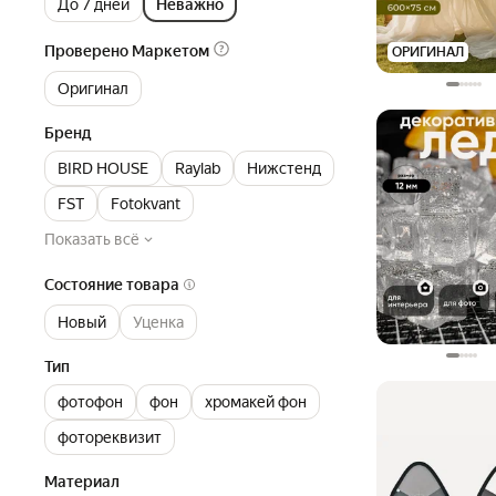
До 7 дней
Неважно
Проверено Маркетом
ОРИГИНАЛ
Оригинал
Бренд
BIRD HOUSE
Raylab
Нижстенд
FST
Fotokvant
Показать всё
Состояние товара
Новый
Уценка
Тип
фотофон
фон
хромакей фон
фотореквизит
Материал