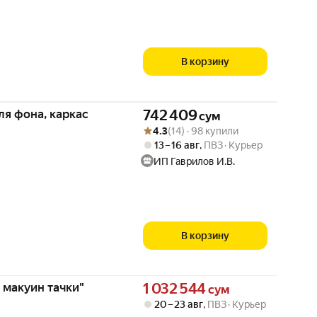
В корзину
Цена 742409 сум вместо
ля фона, каркас
742 409
сум
Рейтинг товара: 4.3 из 5
Оценок: (14) · 98 купили
4.3
(14) · 98 купили
13 – 16 авг
,
ПВЗ
Курьер
ИП Гаврилов И.В.
В корзину
Цена 1032544 сум вместо
 макуин тачки"
1 032 544
сум
20 – 23 авг
,
ПВЗ
Курьер