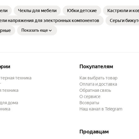
бели
Чехлы для мебели
Юбки детские
Кастрюли и ко
ели напряжения для электронных компонентов
Серьги бижу
ерные
Показать еще
ории
Покупателям
терная техника
Как выбрать товар
г
Оплата и доставка
 техника
Обратная связь
О сервисе
для дома
Возвраты
оника
Наш канал в Telegram
Продавцам