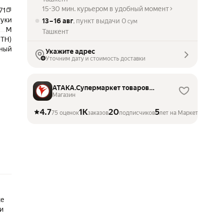
15-30 мин. курьером в удобный момент
71
туки
13 – 16 авг
, пункт выдачи
0
сум
M
Ташкент
YTH)
ный
Укажите адрес
Уточним дату и стоимость доставки
АТАКА.Супермаркет товаров
для единоборств.
Магазин
4.7
1K
20
5
75 оценок
заказов
подписчиков
лет на Маркете
ке
и