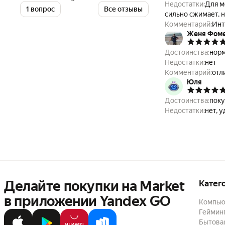
Недостатки:
Для м
1 вопрос
Все отзывы
сильно сжимает, н
Комментарий:
Инт
Женя Фом
замены довольно п
Достоинства:
норм
Недостатки:
нет
Комментарий:
отл
Юля
Достоинства:
поку
Недостатки:
нет, 
Делайте покупки на Market

Катег
в приложении Yandex GO
Компью
Геймин
Бытовая