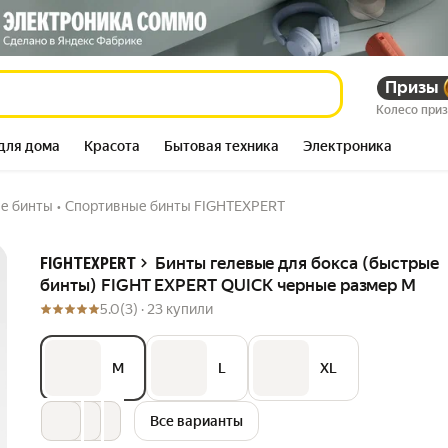
 FIGHT EXPERT QUICK
Призы
535 705
сум
585 606
сум
Колесо при
для дома
Красота
Бытовая техника
Электроника
е бинты
•
Спортивные бинты FIGHTEXPERT
Описание
Бинты гелевые для бокса (быстрые
FIGHTEXPERT
бинты) FIGHT EXPERT QUICK черные размер M
5.0
(3) ·
23 купили
M
L
XL
Все варианты