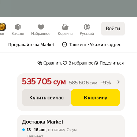
Войти
Купить сейчас
В корзину
–9%
зов
Заказы
Избранное
Корзина
Русский
Продавайте на Market
Ташкент
• Укажите адрес
Сравнить
В избранное
Поделиться
535 705
сум
585 606
–9%
сум
Купить сейчас
В корзину
Доставка Market
13 – 16 авг
, по клику
0
сум
Ташкент