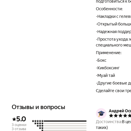
подготовиться к б
Особенности:
-Накладки с геле
-Открытый большо
-Надежная подде
-Простота ухода:
специального меш
Применение:
-Бокс
-Кикбоксинг
-Муай тай
-Другие боевые 
Сделайте свои тр
Отзывы и вопросы
Андрей Ос
5.0
Достоинства:
В це
3 оценки
таких)
3 отзыва