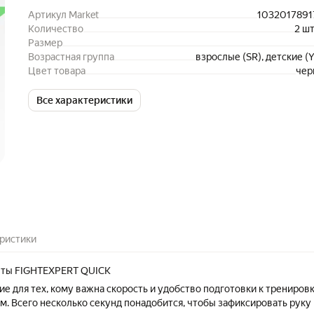
Артикул Market
1032017891
Количество
2 ш
Размер
Возрастная группа
взрослые (SR), детские (
Цвет товара
чер
Все характеристики
ристики
нты FIGHTEXPERT QUICK
е для тех, кому важна скорость и удобство подготовки к трениров
м. Всего несколько секунд понадобится, чтобы зафиксировать руку 