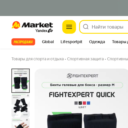
Бинты гелевые для бокса (быстрые бинты)
Market
черные размер M
5.0
(3) ·
23 купили
1 вопрос
Все хиты
Global
Lifesportpit
Одежда
Товары 
Автотовары
Яндекс Фабрика
Split
Товары для спорта и отдыха
•
Спортивная защита
•
Спортивны