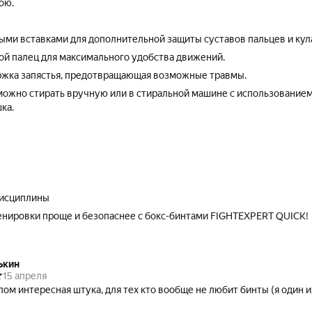
ою.
выми вставками для дополнительной защиты суставов пальцев и кул
й палец для максимального удобства движений.
ржка запястья, предотвращающая возможные травмы.
 можно стирать вручную или в стиральной машине с использование
ка.
дисциплины
енировки проще и безопаснее с бокс-бинтами FIGHTEXPERT QUICK!
ькин
15 апреля
лом интересная штука, для тех кто вообще не любит бинты (я один и