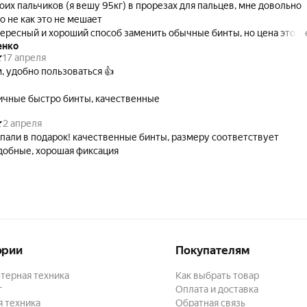
оих пальчиков (я вешу 95кг) в прорезах для пальцев, мне довольно
о не как это не мешает
ересный и хороший способ заменить обычные бинты, но цена этой
енко
риувеличена, но если ты не хочешь постоянно бинтоваться, то как 
17 апреля
, удобно пользоваться 👍
ичные быстро бинты, качественные
2 апреля
пали в подарок! качественные бинты, размеру соответствует
удобные, хорошая фиксация
ории
Покупателям
терная техника
Как выбрать товар
г
Оплата и доставка
 техника
Обратная связь