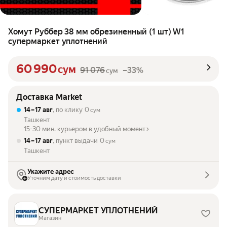
Хомут Руббер 38 мм обрезиненный (1 шт) W1
супермаркет уплотнений
60 990
сум
91 076
–33%
сум
Доставка Market
14 – 17 авг
, по клику
0
сум
Ташкент
15-30 мин. курьером в удобный момент
14 – 17 авг
, пункт выдачи
0
сум
Ташкент
Укажите адрес
Уточним дату и стоимость доставки
СУПЕРМАРКЕТ УПЛOТНЕНИЙ
Магазин