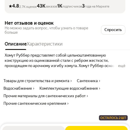
4.8
43K
1K
3
заказов
подписчиков
года на Маркете
2.7K оценок
Нет отзывов и оценок
Но можно задать вопрос, чтобы узнать о товаре
Спросить
больше
Описание
Характеристики
Хомут Руббер представляет собой цельноштампованную
конструкцию из оцинкованной стали с ребром жесткости,
проходящем по арочному изгибу хомута. Хомут Руббер оснащен
ещё
резиновым изоляционным профилем. Лента вокруг крепежного
отверстия хомута армирована. Этот крепёжный хомут долговечен
Товары для строительства и ремонта
Сантехника
и прост в эксплуатации. Используется для крепления к
поверхности шлангов и патрубков, которые подвержены сильным
Водоснабжение
Комплектующие водоснабжения
вибрациям и истиранию. Благодаря изолирующим свойствам
Прочие материалы для сантехнических работ
резиновой вставки, зачастую используются в качестве крепежа
токопроводящих конструкций. Материал ленты: оцинкованная
Прочие сантехнические крепления
сталь W3
ОСТАЛОСЬ 2 ШТ