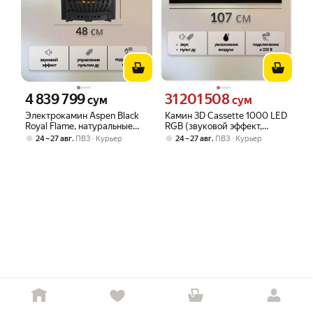
4 839 799
31 201 508
Цена 4839799 сум вместо
Цена 31201508 сум вместо
сум
сум
Электрокамин Aspen Black
Камин 3D Cassette 1000 LED
Royal Flame, натуральные
RGB (звуковой эффект,
угли.
дистанционное управление)
,
,
24 – 27 авг
ПВЗ
Курьер
24 – 27 авг
ПВЗ
Курьер