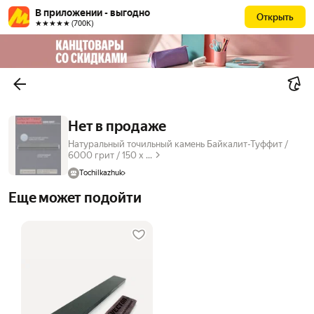
В приложении - выгодно
Открыть
★★★★★ (700К)
Нет в продаже
Натуральный точильный камень Байкалит-Туффит /
6000 грит / 150 х ...
Tochilkazhuk
Еще может подойти