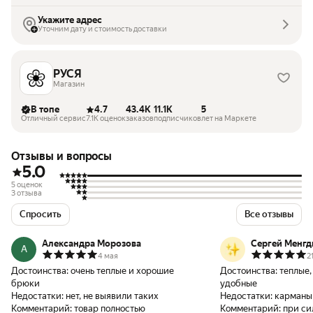
Укажите адрес
Уточним дату и стоимость доставки
РУСЯ
Магазин
В топе
4.7
43.4K
11.1K
5
Отличный сервис
7.1K оценок
заказов
подписчиков
лет на Маркете
Отзывы и вопросы
5.0
5 оценок
3 отзыва
Спросить
Все отзывы
Александра Морозова
Сергей Менгд
А
4 мая
2
Достоинства:
очень теплые и хорошие
Достоинства:
теплые,
брюки
удобные
Недостатки:
нет, не выявили таких
Недостатки:
карманы 
Комментарий:
товар полностью
Комментарий:
при си