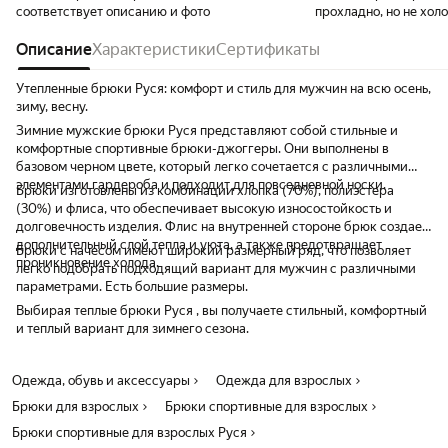
соответствует описанию и фото
прохладно, но не хол
Описание
Характеристики
Сертификаты
Утепленные брюки Руся: комфорт и стиль для мужчин на всю осень,
зиму, весну.
Зимние мужские брюки Руся представляют собой стильные и
комфортные спортивные брюки-джоггеры. Они выполнены в
базовом черном цвете, который легко сочетается с различными
элементами гардероба и подходит для повседневной носки.
Брюки изготовлены из комбинации хлопка (70%), полиэстера
(30%) и флиса, что обеспечивает высокую износостойкость и
долговечность изделия. Флис на внутренней стороне брюк создает
дополнительный слой тепла и уюта, а также предотвращает
Брюки с начесом имеют широкий размерный ряд, что позволяет
проникновение холода.
легко подобрать подходящий вариант для мужчин с различными
параметрами. Есть большие размеры.
Выбирая теплые брюки Руся , вы получаете стильный, комфортный
и теплый вариант для зимнего сезона.
Одежда, обувь и аксессуары
Одежда для взрослых
Брюки для взрослых
Брюки спортивные для взрослых
Брюки спортивные для взрослых Руся