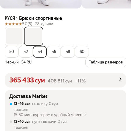
Брюки спортивные
РУСЯ
5.0
(5) ·
28 купили
50
52
54
56
58
60
Черный
·
54 RU
Таблица размеров
365 433
сум
408 811
–11%
сум
Доставка Market
13 – 16 авг
, по клику
0
сум
Ташкент
15-30 мин. курьером в удобный момент
13 – 16 авг
, пункт выдачи
0
сум
Ташкент