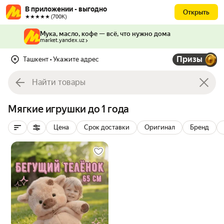
В приложении - выгодно
Открыть
★★★★★ (700К)
Мука, масло, кофе — всё, что нужно дома
market.yandex.uz
Призы
Ташкент
• Укажите адрес
Мягкие игрушки до 1 года
Цена
Срок доставки
Оригинал
Бренд