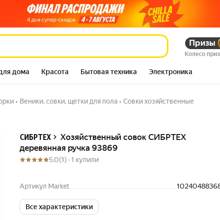
Призы
 ручка 93869
296 460
Колесо при
для дома
Красота
Бытовая техника
Электроника
орки
•
Веники, совки, щетки для пола
•
Совки хозяйственные
Описание
Хозяйственный совок СИБРТЕХ
СИБРТЕХ
деревянная ручка 93869
5.0
(1) ·
1 купили
Артикул Market
1024048836
Все характеристики