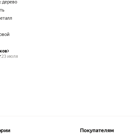
: дерево
ть
металл
товой
ков
23 июля
ории
Покупателям