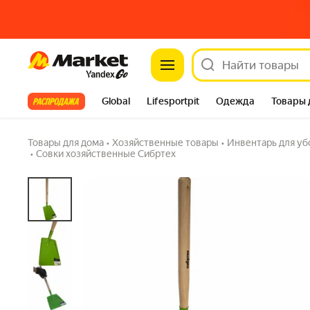
Market
Хозяйственный совок СИБРТЕХ деревянная
5.0
(1) ·
1 купили
Задать вопрос
Все хиты
Global
Lifesportpit
Одежда
Товары 
Автотовары
Яндекс Фабрика
Split
Товары для дома
•
Хозяйственные товары
•
Инвентарь для уб
•
Совки хозяйственные Сибртех