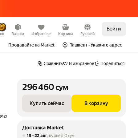
Войти
сум
Купить сейчас
В корзину
зов
Заказы
Избранное
Корзина
Русский
Продавайте на Market
Ташкент
• Укажите адрес
Сравнить
В избранное
Поделиться
296 460
сум
Купить сейчас
В корзину
89
Доставка Market
19 – 22 авг
, курьер
0
сум