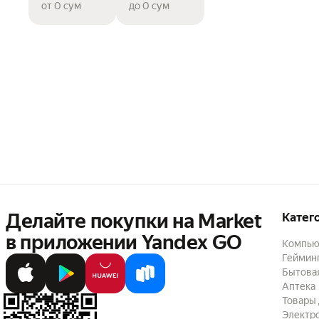
от 0 сум
до 0 сум
Делайте покупки на Market

Катег
в приложении Yandex GO
Компью
Геймин
Бытовая
Аптека
Товары 
Электр