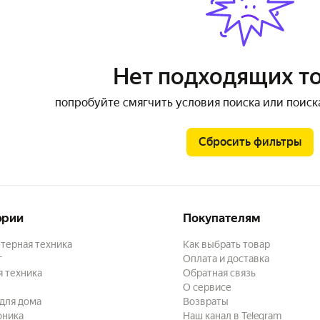
Нет подходящих т
попробуйте смягчить условия поиска или поиск
Сбросить фильтры
ории
Покупателям
терная техника
Как выбрать товар
г
Оплата и доставка
 техника
Обратная связь
О сервисе
для дома
Возвраты
оника
Наш канал в Telegram