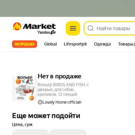
Market
Все хиты
Global
Lifesportpit
Одежда
Товары 
Автотовары
Яндекс Фабрика
Split
Нет в продаже
Вольер BIRDS AND FISH, с
дверью, для собак,
кроликов, 12 секций
Lovely Home official
Еще может подойти
Цена, сум