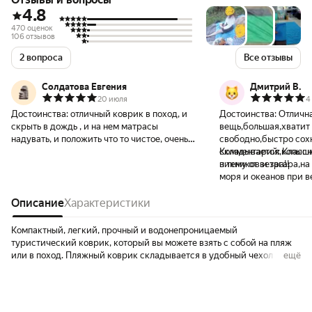
4.8
470 оценок
106 отзывов
2 вопроса
Все отзывы
Солдатова Евгения
Дмитрий В.
20 июля
4
Достоинства:
отличный коврик в поход, и
Достоинства:
Отлична
скрыть в дождь , и на нем матрасы
вещь,большая,хватит 
надувать, и положить что то чистое, очень
свободно,быстро сохн
универсальное изделие получилось 👍 а
складывается,колышк
Комментарий:
Классн
брала просто для пляжа из. так же есть
в тему от ветра!!
пикников и загара,на
крючки, но больше они наверное как раз
моря и океанов при в
для пляжа. ткань тонкая , но он большой ,
песок на метатся не 
можно сложить и будет плотнее)
Описание
Характеристики
комфортно,хотя можн
сметать!
Компактный, легкий, прочный и водонепроницаемый
туристический коврик, который вы можете взять с собой на пляж
или в поход. Пляжный коврик складывается в удобный чехол с
ещё
карабином. Просто закрепите его на рюкзаке или положите в
сумку. Не беспокойтесь, что ваш пляжный плед унесет ветром: в
комплекте с ковриком вы найдете прочные колышки, которые
вставляются с в специальные петли по краям коврика и крепят его