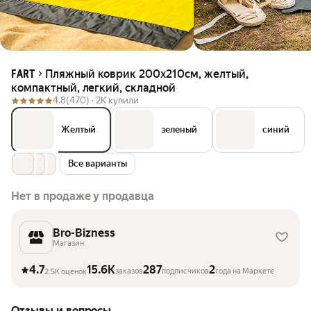
Пляжный коврик 200х210см, желтый,
FART
компактный, легкий, складной
4.8
(470) ·
2K купили
Желтый
зеленый
синий
Все варианты
Нет в продаже у продавца
Bro-Bizness
Магазин
4.7
15.6K
287
2
заказов
подписчиков
года на Маркете
2.5K оценок
Отзывы и вопросы