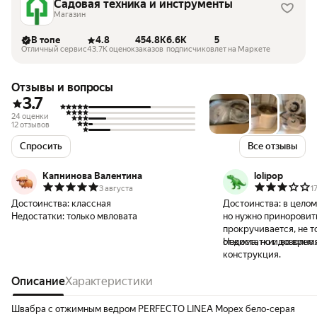
Садовая техника и инструменты
Магазин
В топе
4.8
454.8K
6.6K
5
Отличный сервис
43.7K оценок
заказов
подписчиков
лет на Маркете
Отзывы и вопросы
3.7
24 оценки
12 отзывов
Спросить
Все отзывы
Капнинова Валентина
lolipop
3 августа
1
Достоинства:
классная
Достоинства:
в целом
Недостатки:
только мвловата
но нужно приноровит
прокручивается, не т
отжима, но и во врем
Недостатки:
доволно 
конструкция.
Описание
Характеристики
Швабра с отжимным ведром PERFECTO LINEA Mopex бело-серая