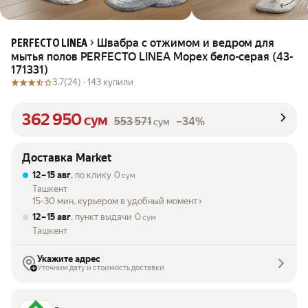
Швабра с отжимом и ведром для
PERFECTO LINEA
мытья полов PERFECTO LINEA Mopex бело-серая (43-
171331)
3.7
(24) ·
143 купили
362 950
сум
553 571
–34%
сум
Доставка Market
12 – 15 авг
, по клику
0
сум
Ташкент
15-30 мин. курьером в удобный момент
12 – 15 авг
, пункт выдачи
0
сум
Ташкент
Укажите адрес
Уточним дату и стоимость доставки