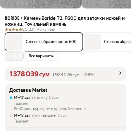
Камень Boride Т2, F600 для заточки ножей и
BORIDE
ножниц. Точильный камень
5.0
(23) ·
43 купили
Степень абразивности: 600
Степень абраз
Все варианты
1 378 039
сум
1 923 276
–28%
сум
Доставка Market
14 – 17 авг
, по клику
0
сум
Ташкент
15-30 мин. курьером в удобный момент
14 – 17 авг
, пункт выдачи
0
сум
Ташкент