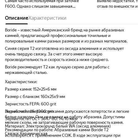
Самая часто используемая при заточке
выявлю недостатки, т
F600. Однако слишком завышенная
отзыв по внешности 
стоимость в России. Поэтому использую
брэнда.
только для заточки хороших ножей.
Описание
Характеристики
Boride – известный Американский бренд на рынке абразивных
камней, предлагающий профессиональные точильные и
полировальные камни разных размеров и из разных материалов.
Синяя серия T2 изготовлена из оксида алюминия и использует
очень твердую связку. За счет этого имеет высокую
производительность и скорость износа ниже среднего.
Boride рекомендует T2 как лучшую серию для работы с
нержавеющей сталью.
Характеристики:
Размер камня: 152×25×6 мм
Размер с бланком: 160х25х9 мм
Зернистость FEPA: 600 grit
Зернистость JIS: 1000 grit
На рабочей поверхности камня допускаются потертости и легкие
белые разводы. Они не влияют на работу абразива. Допустимы
Зернистость ГОСТ 3647-80: 14/10 мкм
мелкие сколы, не затрагивающие рабочую поверхность камня.
Материал: Электрокорунд белый WA (оксид алюминия)
Рекомендации по работе: Абразивные камни Boride Т2
Связка: Керамическая
используются с применением СОЖ. В ходе эксплуатации при