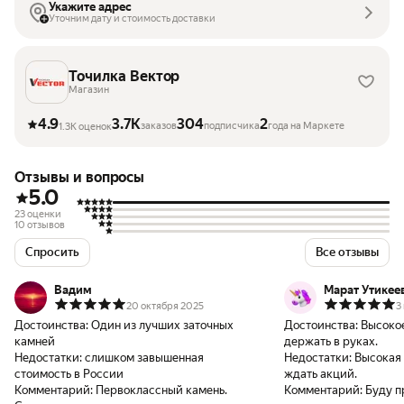
Укажите адрес
Уточним дату и стоимость доставки
Точилка Вектор
Магазин
4.9
3.7K
304
2
заказов
подписчика
года на Маркете
1.3K оценок
Отзывы и вопросы
5.0
23 оценки
10 отзывов
Спросить
Все отзывы
Вадим
Марат Утикее
20 октября 2025
3
Достоинства:
Один из лучших заточных
Достоинства:
Высокое
камней
держать в руках.
Недостатки:
слишком завышенная
Недостатки:
Высокая ц
стоимость в России
ждать акций.
Комментарий:
Первоклассный камень.
Комментарий:
Буду п