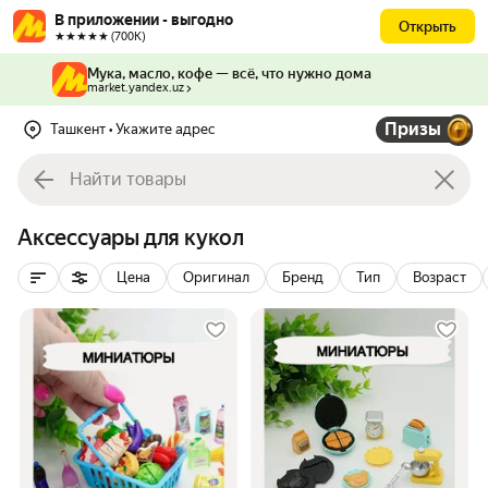
В приложении - выгодно
Открыть
★★★★★ (700К)
Мука, масло, кофе — всё, что нужно дома
market.yandex.uz
Призы
Ташкент
• Укажите адрес
Аксессуары для кукол
Цена
Оригинал
Бренд
Тип
Возраст