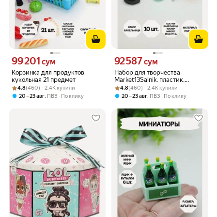
99 201
92 587
Цена 99201 сум вместо
Цена 92587 сум вместо
сум
сум
Корзинка для продуктов
Набор для творчества
кукольная 21 предмет
Market13Salnik, пластик,
Рейтинг товара: 4.8 из 5
Оценок: (460) · 2.4K купили
Рейтинг товара: 4.8 из 5
Оценок: (460) · 2.4K купили
обучающий, складной
4.8
(460) · 2.4K купили
4.8
(460) · 2.4K купили
механизм
,
,
20 – 23 авг
ПВЗ
По клику
20 – 23 авг
ПВЗ
По клику