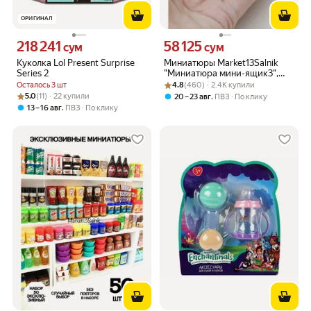
ОРИГИНАЛ
218 241
58 125
Цена 218241 сум вместо
Цена 58125 сум вместо
сум
сум
Куколка Lol Present Surprise
Миниатюры Market13Salnik
Series 2
"Миниатюра мини-ящик3",
Рейтинг товара: 4.8 из 5
Оценок: (460) · 2.4K купили
набор из 6 фигурок, пластик/
Осталось 3 шт
4.8
(460) · 2.4K купили
акрил
Рейтинг товара: 5.0 из 5
Оценок: (11) · 22 купили
5.0
(11) · 22 купили
,
20 – 23 авг
ПВЗ
По клику
,
13 – 16 авг
ПВЗ
По клику