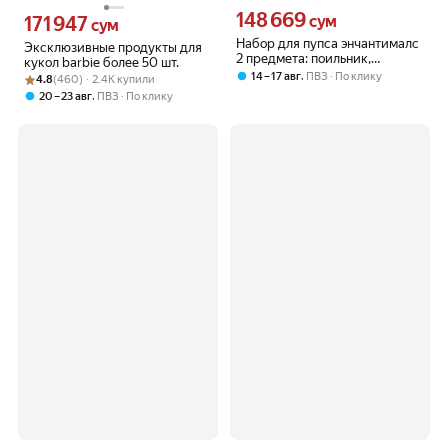
148 669
Цена 148669 сум вместо
171 947
сум
Цена 171947 сум вместо
сум
Набор для пупса энчантималс
Эксклюзивные продукты для
2 предмета: поильник,
кукол barbie более 50 шт.
погремушка
,
14 – 17 авг
ПВЗ
По клику
Рейтинг товара: 4.8 из 5
Оценок: (460) · 2.4K купили
4.8
(460) · 2.4K купили
,
20 – 23 авг
ПВЗ
По клику