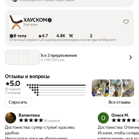
Уточним дату и стоимость доставки
ХАУСКОМ
Магазин
В топе
4.7
4.8K
1K
2
Отличный сервис
1.2K оценок
заказов
подписчиков
года на Маркете
Все 2 предложения
от 
1 310 537
 сум
Отзывы и вопросы
5.0
10 оценок
7 отзывов
Спросить
Все отзывы
Валентина
Олеся М.
30 апреля
3
Достоинства:
супер-стулья! красиво,
Достоинства:
Отличны
удобно.
Искали, чтобы склад
Недостатки:
пока не обнаружено
компактными, но в то