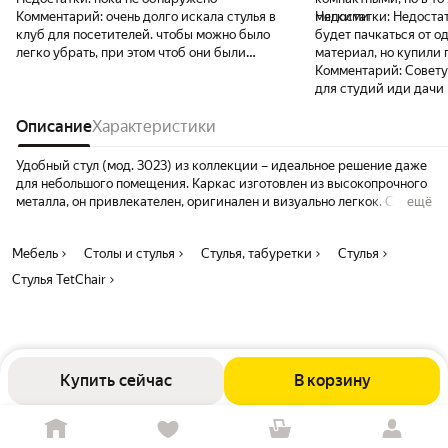
Комментарий:
очень долго искала стулья в
мягкими
Недостатки:
Недостат
клуб для посетителей. чтобы можно было
будет пачкаться от 
легко убрать, при этом чтоб они были
материал, но купили
удобные и мягкие и чтобы они были не
Комментарий:
Совету
черные. здесь все совпало. когда первый
для студий иди дачи
раз раскладываешь визуально есть
ощущение, что они кривоватые. но после
Описание
Характеристики
нескольких сидений все выравнивается.
подушки только чуть неровно приклеены. у
Удобный стул (мод. 3023) из коллекции – идеальное решение даже
кого глаз-алмаз может раздражать, для
для небольшого помещения. Каркас изготовлен из высокопрочного
меня норм, на функционале вообще никак
металла, он привлекателен, оригинален и визуально легкок. Стул
ещё
не сказывается, а легкое неровности
выдерживает вес до 100 кг. Простой и комфортный стул можно
добавляют рукотворности.
расположить в любом месте комнаты и переместить при
Мебель
Столы и стулья
Стулья, табуретки
Стулья
необходимости. Он легко складывается и раскладывается, не
занимает много места при хранении. Стул не требует сложного
Стулья TetChair
ухода и будет долгие годы радовать вас своим первоначальным
видом. Стул хорошо подойдет для кухни, дачи, балкона, офиса, бар
или кафе.
Купить сейчас
В корзину