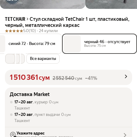
Стул складной TetChair 1 шт, пластиковый,
TETCHAIR
черный, металлический каркас
5.0
(10) ·
24 купили
черный 46
•
отсутствует
синий 72
•
Высота: 79 см
Высота: 75 см
Все варианты
1 510 361
сум
2 552 540
–41%
сум
Доставка Market
17 – 20 авг
, курьер
0
сум
Ташкент
17 – 20 авг
, пункт выдачи
0
сум
Ташкент
Укажите адрес