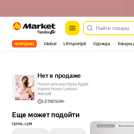
Market
Все хиты
Global
Lifesportpit
Одежда
Товары 
Автотовары
Яндекс Фабрика
Split
Нет в продаже
Чехол для ноутбука Apple
Xiaomi Honor Lenovo
мягкий
LETRESOR
Еще может подойти
Цена, сум