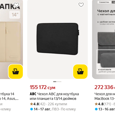
о
Цена 155172 сум вместо
Цена 272336 
155 172
272 336
сум
тбука 14
Чехол ABC для ноутбука
Чехол для 
ABC
 14, Asus,
или планшета 13/14 дюймов
MacBook 13
и
Рейтинг товара: 4.8 из 5
Оценок: (42) · 226 купили
Рейтинг товара
Оценок: (171)
 Huawei
MateBook X 
ли
4.8
(42) · 226 купили
4.8
(171) ·
o. Бежевый
 клику
14 – 17 авг
,
ПВЗ
По клику
13 – 16 ав