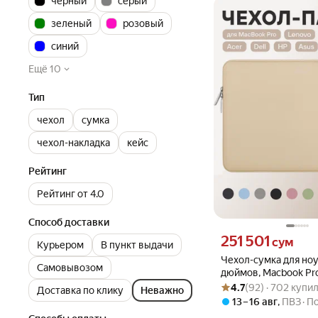
черный
серый
зеленый
розовый
синий
Ещё 10
Тип
чехол
сумка
чехол-накладка
кейс
Рейтинг
Рейтинг от 4.0
Способ доставки
Цена 251501 сум вмест
251 501
сум
Курьером
В пункт выдачи
Чехол-сумка для ноу
Самовывозом
дюймов, Macbook Pro
Рейтинг товара: 4.7 из 5
Оценок: (92) · 702 купил
Honor MagicBook 14,
4.7
(92) · 702 купи
Доставка по клику
Неважно
MateBook, HP, Lenov
13 – 16 авг
,
ПВЗ
По