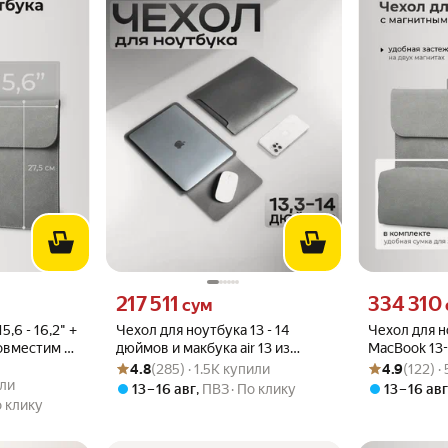
о
Цена 217511 сум вместо
Цена 334310 
217 511
334 310
сум
,6 - 16,2" +
Чехол для ноутбука 13 - 14
Чехол для 
овместим с
дюймов и макбука air 13 из
MacBook 13
Рейтинг товара: 4.8 из 5
Оценок: (285) · 1.5K купили
Рейтинг товара
Оценок: (122)
I MateBook,
искусственной кожи
MateBook X 
4.8
(285) · 1.5K купили
4.9
(122) 
или
гими,
или
13 – 16 авг
,
ПВЗ
По клику
13 – 16 ав
юймов
 клику