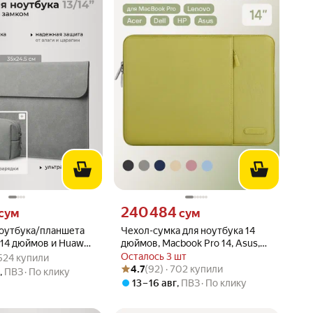
сум вместо
Цена 240484 сум вместо
240 484
сум
сум
ноутбука/планшета
Чехол-сумка для ноутбука 14
-14 дюймов и Huawei
дюймов, Macbook Pro 14, Asus,
: 4.9 из 5
 · 524 купили
Pro от Code Y
Honor MagicBook 14, Huawei
Осталось 3 шт
· 524 купили
Рейтинг товара: 4.7 из 5
Оценок: (92) · 702 купили
MateBook, HP, Lenovo. Зеленый
4.7
(92) · 702 купили
г
,
ПВЗ
По клику
13 – 16 авг
,
ПВЗ
По клику