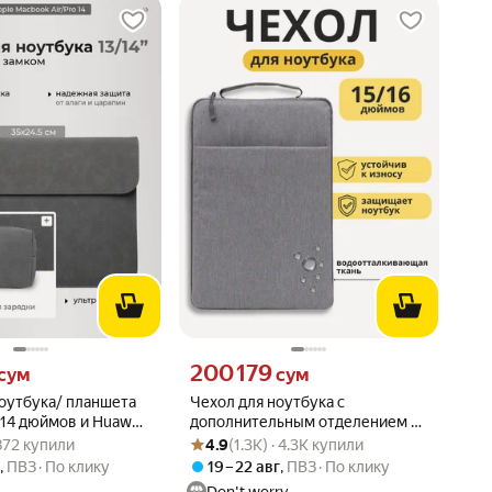
сум вместо
Цена 200179 сум вместо
200 179
сум
сум
ноутбука/ планшета
Чехол для ноутбука с
-14 дюймов и Huawei
дополнительным отделением и
: 4.8 из 5
 · 872 купили
Рейтинг товара: 4.9 из 5
Оценок: (1.3K) · 4.3K купили
Pro
ручкой 15-16" / Сумка для
 872 купили
4.9
(1.3K) · 4.3K купили
ноутбука (серый)
г
,
ПВЗ
По клику
19 – 22 авг
,
ПВЗ
По клику
Don't worry