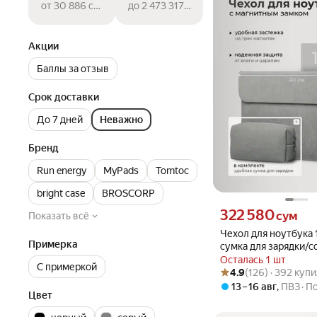
от 30 886 сум
до 2 473 317 сум
Акции
Баллы за отзыв
Срок доставки
До 7 дней
Неважно
Бренд
Run energy
MyPads
Tomtoc
bright case
BROSCORP
Цена 322580 сум вмест
322 580
сум
Показать всё
Чехол для ноутбука 15
Примерка
сумка для зарядки/с
Macbook Pro, HUAWE
Осталась 1 шт
С примеркой
Рейтинг товара: 4.9 из 5
Оценок: (126) · 392 куп
Asus Vivobook и дру
4.9
(126) · 392 куп
серый_15.6 - 16.2 д
13 – 16 авг
,
ПВЗ
По
Цвет