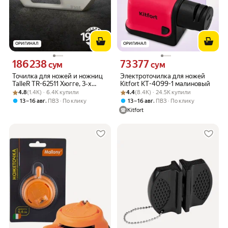
ОРИГИНАЛ
ОРИГИНАЛ
186 238
73 377
Цена 186238 сум вместо
Цена 73377 сум вместо
сум
сум
Точилка для ножей и ножниц
Электроточилка для ножей
TalleR TR-62511 Хюгге, 3-х
Kitfort КТ-4099-1 малиновый
Рейтинг товара: 4.8 из 5
Оценок: (1.4K) · 6.4K купили
ступенчатая заточка
Рейтинг товара: 4.4 из 5
Оценок: (8.4K) · 24.5K купили
4.8
(1.4K) · 6.4K купили
4.4
(8.4K) · 24.5K купили
,
,
13 – 16 авг
ПВЗ
По клику
13 – 16 авг
ПВЗ
По клику
Kitfort