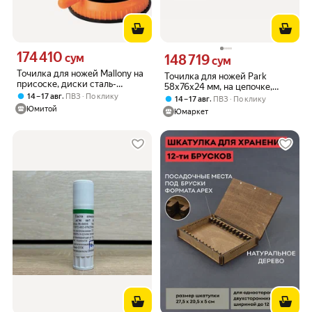
174 410
Цена 174410 сум вместо
сум
148 719
Цена 148719 сум вместо
сум
Точилка для ножей Mallony на
Точилка для ножей Park
присоске, диски сталь-
58х76х24 мм, на цепочке,
керамика
,
14 – 17 авг
ПВЗ
По клику
универсальная 107293
,
14 – 17 авг
ПВЗ
По клику
Юмитой
Юмаркет