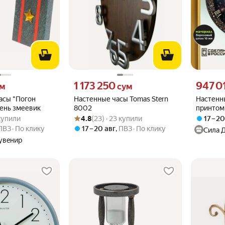
 вместо
Цена 1173250 сум вместо
Цена 9470
1 173 250
947 0
ум
сум
асы "Погон
Настенные часы Tomas Stern
Настенны
ень змеевик
8002
принтом 
.9 из 5
 купили
Рейтинг товара: 4.8 из 5
Оценок: (23) · 23 купили
(звёзды,
 купили
4.8
(23) · 23 купили
17 – 2
2254352
ПВЗ
По клику
17 – 20 авг
,
ПВЗ
По клику
Сила 
увeнир