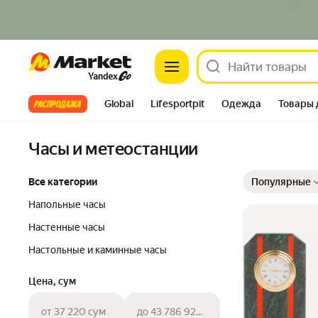
Market
Все хиты
Global
Lifesportpit
Одежда
Товары 
Автотовары
Яндекс Фабрика
Split
Часы и метеостанции
Выбранные фильт
Сортировка товар
Все категории
Популярные
Напольные часы
Настенные часы
Настольные и каминные часы
Цена, сум
от 37 220 сум
до 43 786 926 сум