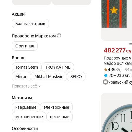
Акции
Баллы за отзыв
Проверено Маркетом
Оригинал
Цена 482277 сум
482 277
с
Бренд
Подарочные ч
майор ВС" кам
Tomas Stern
TROYKATIME
Рейтинг товара: 4
Оценок: (35) · 64
4.9
(35) · 64
20 – 23 авг
,
Mirron
Mikhail Moskvin
SEIKO
Уральский с
Показать всё
Механизм
кварцевые
электронные
механические
песочные
Особенности