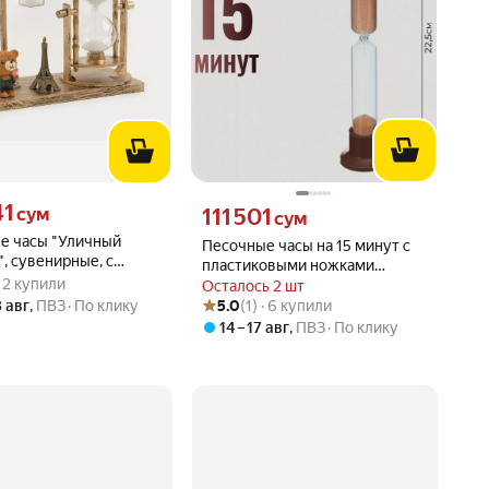
41 сум вместо
41
Цена 111501 сум вместо
сум
111 501
сум
е часы "Уличный
Песочные часы на 15 минут с
, сувенирные, с
пластиковыми ножками
вара: 5.0 из 5
) · 2 купили
й, 15.5 х 6.5 х 15.5 см,
 · 2 купили
(Россия)
Осталось 2 шт
Рейтинг товара: 5.0 из 5
Оценок: (1) · 6 купили
3 авг
,
ПВЗ
По клику
5.0
(1) · 6 купили
14 – 17 авг
,
ПВЗ
По клику