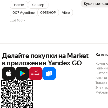
Кухонные ножи
"Homie"
"Селлер"
007 Аgentime
095SHOP
Aibro
Ещё 168
Делайте покупки на Market

Катег
в приложении Yandex GO
Компью
Геймин
Бытовая
Аптека
Товары 
Электр
Мебель