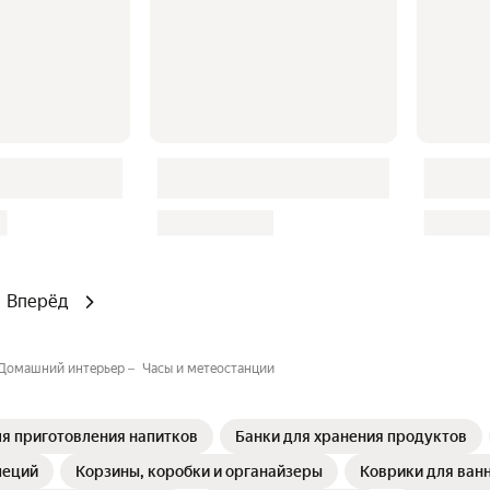
Вперёд
Домашний интерьер
Часы и метеостанции
я приготовления напитков
Банки для хранения продуктов
пеций
Корзины, коробки и органайзеры
Коврики для ванн