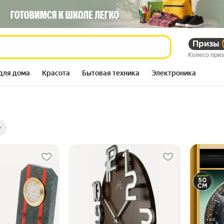
Призы
Колесо при
для дома
Красота
Бытовая техника
Электроника
ры
ов