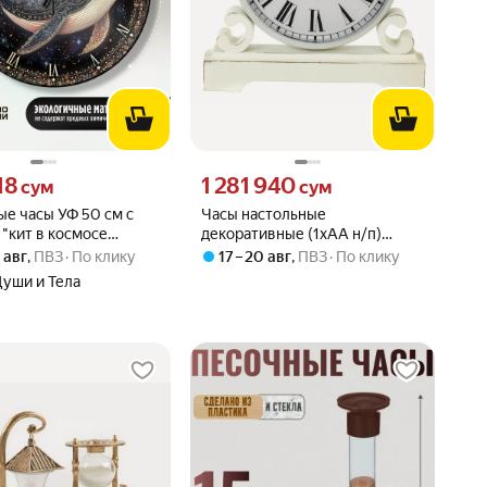
18 сум вместо
Цена 1281940 сум вместо
18
1 281 940
сум
сум
е часы УФ 50 см с
Часы настольные
"кит в космосе
декоративные (1xАА н/п)
 планеты, whale) -
25х4,5х23,5 см KSM-817597
0 авг
,
ПВЗ
По клику
17 – 20 авг
,
ПВЗ
По клику
"
Души и Тела