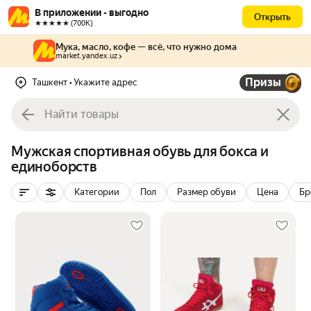
В приложении - выгодно
Открыть
★★★★★ (700К)
Мука, масло, кофе — всё, что нужно дома
market.yandex.uz
Призы
Ташкент
• Укажите адрес
Мужская спортивная обувь для бокса и
единоборств
Категории
Пол
Размер обуви
Цена
Бр