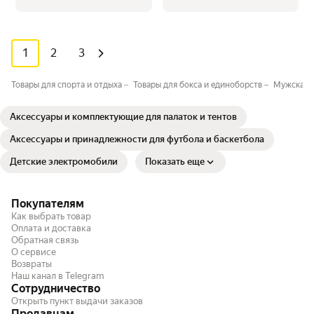
1
2
3
Товары для спорта и отдыха
Товары для бокса и единоборств
Мужская с
Аксессуары и комплектующие для палаток и тентов
Аксессуары и принадлежности для футбола и баскетбола
Детские электромобили
Показать еще
Покупателям
Как выбрать товар
Оплата и доставка
Обратная связь
О сервисе
Возвраты
Наш канал в Telegram
Сотрудничество
Открыть пункт выдачи заказов
Продавцам