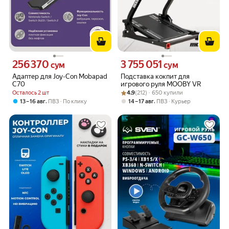
256 370
3 755 051
Цена 256370 сум вместо
Цена 3755051 сум вместо
сум
сум
Адаптер для Joy-Con Mobapad
Подставка кокпит для
C70
игрового руля MOOBY VR
Рейтинг товара: 4.9 из 5
Оценок: (212) · 650 купили
Осталось 2 шт
4.9
(212) · 650 купили
,
,
13 – 16 авг
ПВЗ
По клику
14 – 17 авг
ПВЗ
Курьер